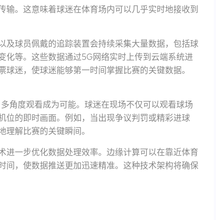
传输。这意味着球迷在体育场内可以几乎实时地接收到
以及球员佩戴的追踪装置会持续采集大量数据，包括球
变化等。这些数据通过5G网络实时上传到云端系统进
票球迷，使球迷能够第一时间掌握比赛的关键数据。
与多角度观看成为可能。球迷在现场不仅可以观看球场
机位的即时画面。例如，当出现争议判罚或精彩进球
地理解比赛的关键瞬间。
术进一步优化数据处理效率。边缘计算可以在靠近体育
时间，使数据推送更加迅速精准。这种技术架构将确保