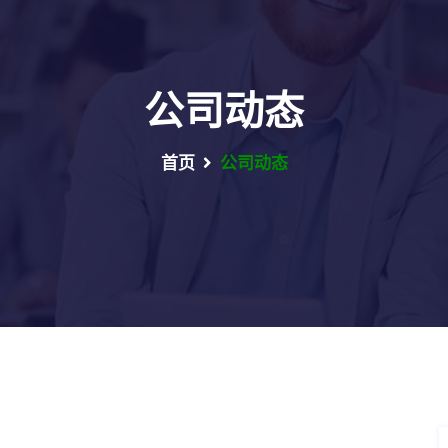
公司动态
首页
公司动态