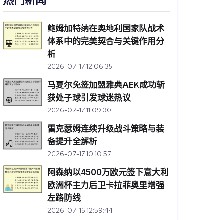
热门新闻
鲍姆加特纳在奥地利国家队战术
体系中的完美契合与关键作用分
析
2026-07-17 12:06:35
马夏尔免签加盟雅典AEK成功斩
获处子球引发球迷热议
2026-07-17 11:09:30
雷克瑟姆连续升级战斗策略与装
备提升全解析
2026-07-17 10:10:57
阿森纳以4500万欧元签下意大利
欧洲杯主力后卫卡拉菲奥里增强
左路防线
2026-07-16 12:59:44