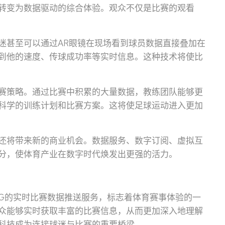
转变为数据驱动的综合体验。观众不仅是比赛的观看
迷甚至可以通过AR眼镜在现场看到球员数据直接叠加在
到他的速度、传球成功率等实时信息。这种技术将使比
赛策略。通过比赛中积累的大量数据，教练团队能够更
科学的训练计划和比赛方案。这将使足球运动进入更加
还将带来新的商业机会。数据服务、数字订阅、虚拟互
分，使体育产业在数字时代焕发出更强的活力。
5G的实时比赛数据推送服务，标志着体育赛事体验的一
众能够实时获取丰富的比赛信息，从而更加深入地理解
科技成为连接球迷与比赛的重要桥梁。