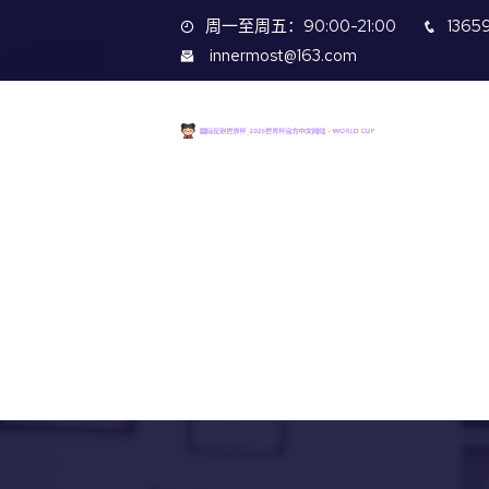
周一至周五：90:00-21:00
1365
innermost@163.com