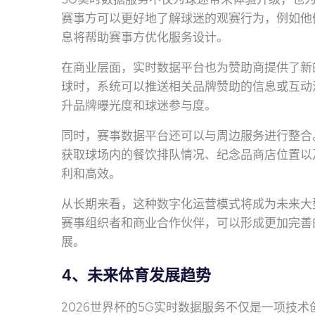
赛事方可以更好地了解球迷的观赛行为，例如他
息将帮助赛事方优化服务设计。
在商业层面，实时数据平台也为赞助商提供了新
球时，系统可以推送相关品牌赞助的信息或互动
升品牌曝光度和球迷参与度。
同时，赛事数据平台还可以与周边服务进行整合
获取球场内的餐饮排队情况、纪念品商店位置以
利和高效。
从长期来看，这种数字化运营模式将成为未来大
赛事组织者和商业合作伙伴，可以形成更加完善
展。
4、未来体育发展趋势
2026世界杯的5G实时数据服务不仅是一项技