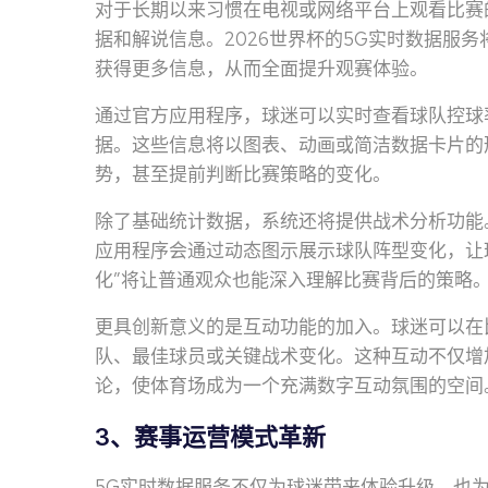
对于长期以来习惯在电视或网络平台上观看比赛
据和解说信息。2026世界杯的5G实时数据服
获得更多信息，从而全面提升观赛体验。
通过官方应用程序，球迷可以实时查看球队控球
据。这些信息将以图表、动画或简洁数据卡片的
势，甚至提前判断比赛策略的变化。
除了基础统计数据，系统还将提供战术分析功能
应用程序会通过动态图示展示球队阵型变化，让
化”将让普通观众也能深入理解比赛背后的策略
更具创新意义的是互动功能的加入。球迷可以在
队、最佳球员或关键战术变化。这种互动不仅增
论，使体育场成为一个充满数字互动氛围的空间
3、赛事运营模式革新
5G实时数据服务不仅为球迷带来体验升级，也