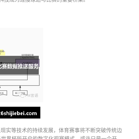
强现实等技术的持续发展，体育赛事将不断突破传统边
6世界杯所开启的数字化观赛模式，或许只是一个开