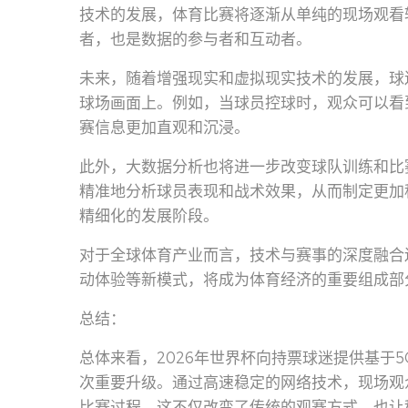
技术的发展，体育比赛将逐渐从单纯的现场观看
者，也是数据的参与者和互动者。
未来，随着增强现实和虚拟现实技术的发展，球
球场画面上。例如，当球员控球时，观众可以看
赛信息更加直观和沉浸。
此外，大数据分析也将进一步改变球队训练和比
精准地分析球员表现和战术效果，从而制定更加
精细化的发展阶段。
对于全球体育产业而言，技术与赛事的深度融合
动体验等新模式，将成为体育经济的重要组成部
总结：
总体来看，2026年世界杯向持票球迷提供基于
次重要升级。通过高速稳定的网络技术，现场观
比赛过程。这不仅改变了传统的观赛方式，也让