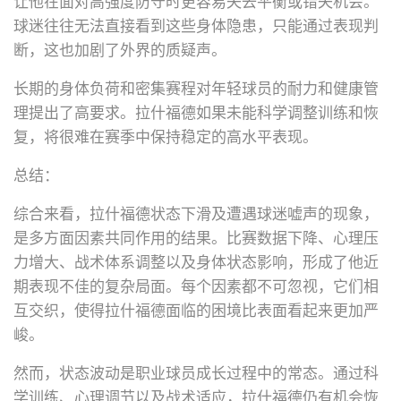
让他在面对高强度防守时更容易失去平衡或错失机会。
球迷往往无法直接看到这些身体隐患，只能通过表现判
断，这也加剧了外界的质疑声。
长期的身体负荷和密集赛程对年轻球员的耐力和健康管
理提出了高要求。拉什福德如果未能科学调整训练和恢
复，将很难在赛季中保持稳定的高水平表现。
总结：
综合来看，拉什福德状态下滑及遭遇球迷嘘声的现象，
是多方面因素共同作用的结果。比赛数据下降、心理压
力增大、战术体系调整以及身体状态影响，形成了他近
期表现不佳的复杂局面。每个因素都不可忽视，它们相
互交织，使得拉什福德面临的困境比表面看起来更加严
峻。
然而，状态波动是职业球员成长过程中的常态。通过科
学训练、心理调节以及战术适应，拉什福德仍有机会恢