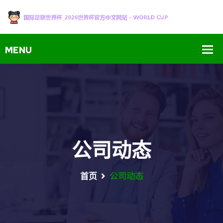
公司动态
首页
公司动态