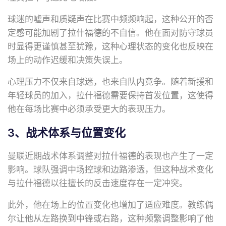
球迷的嘘声和质疑声在比赛中频频响起，这种公开的否
定感可能加剧了拉什福德的不自信。他在面对防守球员
时显得更谨慎甚至犹豫，这种心理状态的变化也反映在
场上的动作迟缓和决策失误上。
心理压力不仅来自球迷，也来自队内竞争。随着新援和
年轻球员的加入，拉什福德需要保持首发位置，这使得
他在每场比赛中必须承受更大的表现压力。
3、战术体系与位置变化
曼联近期战术体系调整对拉什福德的表现也产生了一定
影响。球队强调中场控球和边路渗透，但这种战术变化
与拉什福德以往擅长的反击速度存在一定冲突。
此外，他在场上的位置变化也增加了适应难度。教练偶
尔让他从左路换到中锋或右路，这种频繁调整影响了他