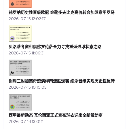
赫罗纳历史性晋级欧冠 金靴多夫比克高价转会加盟意甲罗马
2026-07-15 12:02:17
贝洛蒂冬窗租借佛罗伦萨全力寻找重返进球状态之路
2026-07-15 11:06:31
谢周三附加赛奇迹演绎四连胜逆袭 绝杀晋级实现历史性反转
2026-07-15 10:10:05
西甲最新动态 瓦伦西亚正式宣布球衣迎来全新赞助商
2026-07-14 13:01:11