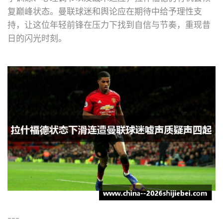
复巅峰状态。曼联球迷和舆论应在期待中给予理性支
持，让这位年轻前锋在压力下找到自信与节奏，重现昔
日的闪光时刻。
---