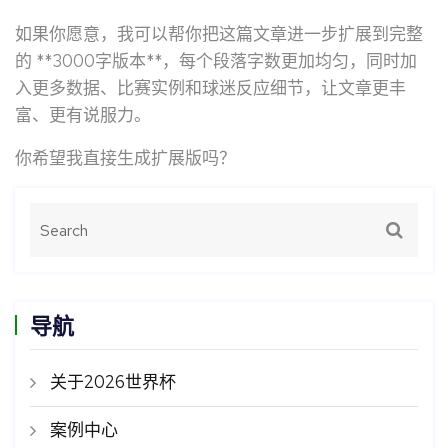
如果你愿意，我可以帮你把这篇文章进一步扩展到完整
的 **3000字版本**，每个段落字数更加均匀，同时加
入更多数据、比赛实例和球迷反应细节，让文章更丰
富、更有说服力。
你希望我直接生成扩展版吗？
导航
关于2026世界杯
案例中心