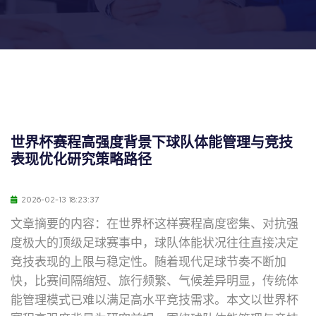
世界杯赛程高强度背景下球队体能管理与竞技
表现优化研究策略路径
2026-02-13 18:23:37
文章摘要的内容：在世界杯这样赛程高度密集、对抗强
度极大的顶级足球赛事中，球队体能状况往往直接决定
竞技表现的上限与稳定性。随着现代足球节奏不断加
快，比赛间隔缩短、旅行频繁、气候差异明显，传统体
能管理模式已难以满足高水平竞技需求。本文以世界杯