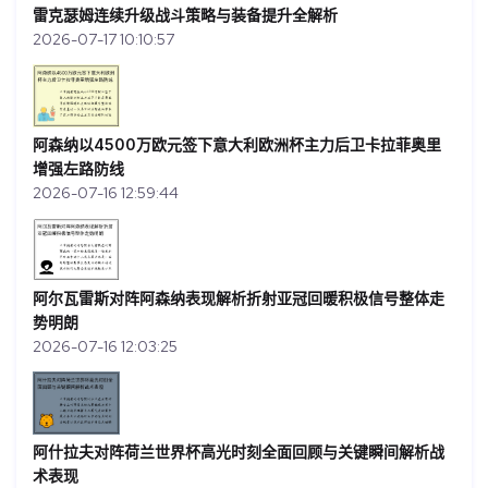
雷克瑟姆连续升级战斗策略与装备提升全解析
2026-07-17 10:10:57
阿森纳以4500万欧元签下意大利欧洲杯主力后卫卡拉菲奥里
增强左路防线
2026-07-16 12:59:44
阿尔瓦雷斯对阵阿森纳表现解析折射亚冠回暖积极信号整体走
势明朗
2026-07-16 12:03:25
阿什拉夫对阵荷兰世界杯高光时刻全面回顾与关键瞬间解析战
术表现