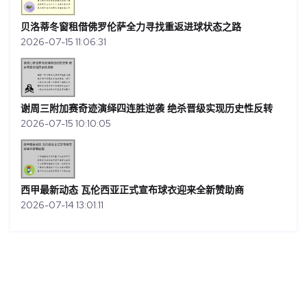
贝洛蒂冬窗租借佛罗伦萨全力寻找重返进球状态之路
2026-07-15 11:06:31
谢周三附加赛奇迹演绎四连胜逆袭 绝杀晋级实现历史性反转
2026-07-15 10:10:05
西甲最新动态 瓦伦西亚正式宣布球衣迎来全新赞助商
2026-07-14 13:01:11