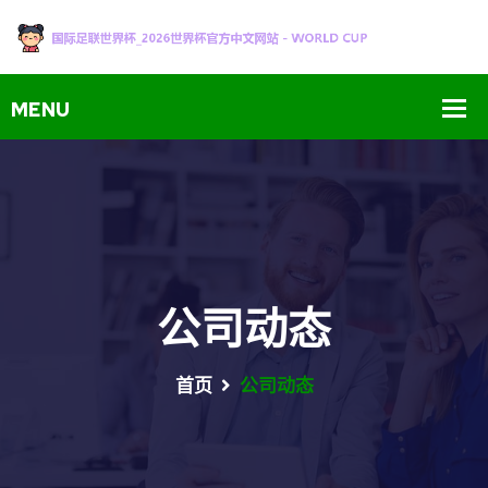
公司动态
首页
公司动态