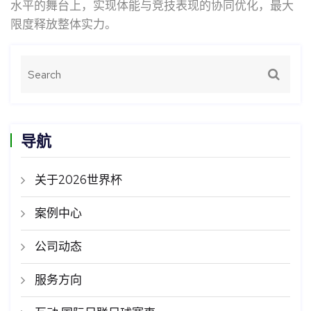
水平的舞台上，实现体能与竞技表现的协同优化，最大
限度释放整体实力。
导航
关于2026世界杯
案例中心
公司动态
服务方向