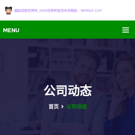
公司动态
首页
公司动态