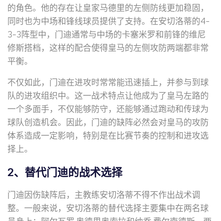
的角色。他的存在让皇家马德里的左侧防线更加稳固，
同时也为中场和锋线球员提供了支持。在安切洛蒂的4-
3-3阵型中，门迪通常与中场的卡塞米罗和前锋的维尼
修斯搭档，这样的配合使得皇马的左侧攻防两端都非常
平衡。
不仅如此，门迪在进攻时常常能迅速插上，并参与到球
队的进攻组织中。这一战术特点让他成为了皇马左路的
一个多面手，不仅能够防守，还能够通过跑动和传球为
球队创造机会。因此，门迪的缺阵必然会对皇马的攻防
体系造成一定影响，特别是在比赛节奏的控制和进攻选
择上。
2、替代门迪的战术选择
门迪因伤缺阵后，主教练安切洛蒂不得不作出战术调
整。一般来说，安切洛蒂的替代选择主要集中在两名球