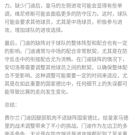
力。缺少门迪后，皇马的左侧进攻可能会显得有些单
调，维尼修斯可能会面临更多的防守压力。这时，球队
可能会要求其他球员，尤其是中场球员，积极参与进
攻，增加球队的进攻选择。
最后，门迪的缺阵对于球队的整体阵型和配合也有一定
的影响。门迪通常与中场的配合非常默契，尤其是在防
守反击中的衔接配合尤为流畅。在门迪缺阵的情况下，
安切洛蒂需要调整其他球员之间的默契，以确保整体配
合不受影响。这种调整可能需要一定的时间来适应，尤
其是在如此重要的国家德比中，任何细节上的失误都可
能导致比赛的走向发生变化。
总结：
费尔兰·门迪因腿部肌肉不适缺阵国家德比，给皇家马德
里的战术调整带来了不小的挑战。门迪作为左边卫的多
面手角色，无论是在防守端还是进攻端都起到了至关重