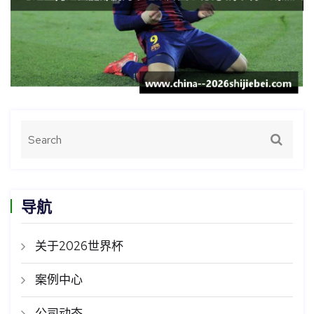
导航
关于2026世界杯
案例中心
公司动态