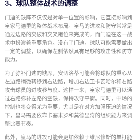
3、球队整体战术的调整
门迪的缺阵不仅仅是对单一位置的影响，它直接影响到
皇家马德里的整体战术布局。皇马的进攻和防守常常是
通过边路的突破和交叉跑位来完成的，而门迪在这一战
术中扮演着重要角色。没有了门迪，球队可能需要做出
一定的调整，以确保左侧依然具有足够的攻击性和防守
能力。
为了弥补门迪的缺席，安切洛蒂可能会将球队的重心从
左边路稍微转移到右边路，增加右边卫卡瓦哈尔和右路
攻击球员的进攻参与度。这样一来，皇家马德里可以通
过右路弥补左路的空缺，保持攻守平衡。同时，中场的
控制也将变得尤为重要，尤其是在对方加强压迫的情况
下，皇马需要依靠卡塞米罗和莫德里奇的组织能力来调
整比赛节奏。
此外，皇马的进攻可能会更加依赖于维尼修斯的单打能