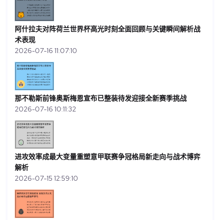
阿什拉夫对阵荷兰世界杯高光时刻全面回顾与关键瞬间解析战
术表现
2026-07-16 11:07:10
那不勒斯前锋奥斯梅恩宣布已整装待发迎接全新赛季挑战
2026-07-16 10:11:32
进攻效率成最大变量重塑意甲联赛争冠格局新走向与战术博弈
解析
2026-07-15 12:59:10