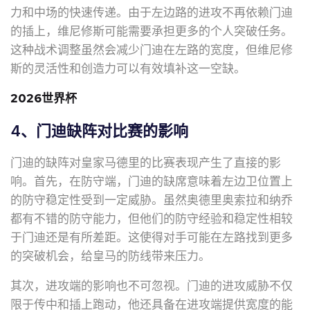
力和中场的快速传递。由于左边路的进攻不再依赖门迪
的插上，维尼修斯可能需要承担更多的个人突破任务。
这种战术调整虽然会减少门迪在左路的宽度，但维尼修
斯的灵活性和创造力可以有效填补这一空缺。
2026世界杯
4、门迪缺阵对比赛的影响
门迪的缺阵对皇家马德里的比赛表现产生了直接的影
响。首先，在防守端，门迪的缺席意味着左边卫位置上
的防守稳定性受到一定威胁。虽然奥德里奥索拉和纳乔
都有不错的防守能力，但他们的防守经验和稳定性相较
于门迪还是有所差距。这使得对手可能在左路找到更多
的突破机会，给皇马的防线带来压力。
其次，进攻端的影响也不可忽视。门迪的进攻威胁不仅
限于传中和插上跑动，他还具备在进攻端提供宽度的能