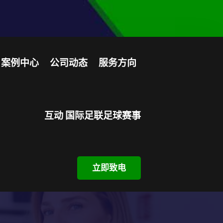
案例中心
公司动态
服务方向
互动 国际足联足球赛事
立即致电