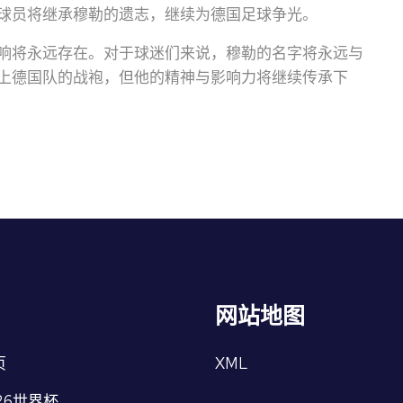
球员将继承穆勒的遗志，继续为德国足球争光。
响将永远存在。对于球迷们来说，穆勒的名字将永远与
上德国队的战袍，但他的精神与影响力将继续传承下
网站地图
页
XML
26世界杯