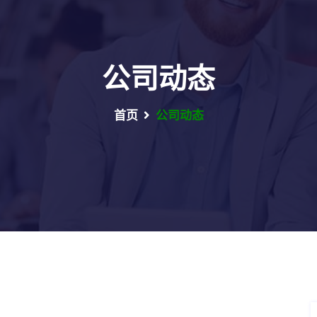
公司动态
首页
公司动态