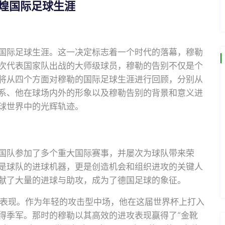
辉煌国际足球生涯
国际足球生涯。这一决定标志着一个时代的落幕，穆勒
次代表国家队出战的大师级球员，穆勒的告别不仅是个
将从四个方面对穆勒的国际足球生涯进行回顾，分别从
系、他在球场内外的形象以及穆勒告别的背景和意义进
球世界中的光辉轨迹。
国队参加了多个重大国际赛事，并屡次为球队带来荣
是球队的进球机器，更是创造机会和组织进攻的关键人
献了大量的进球与助攻，成为了德国足球的象征。
的表现。作为年轻的攻击型中场，他在这届世界杯上打入
得季军。那时的穆勒以其高效的进攻表现赢得了“金靴