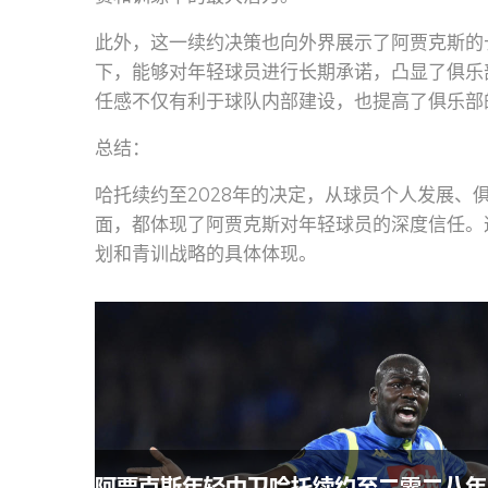
此外，这一续约决策也向外界展示了阿贾克斯的
下，能够对年轻球员进行长期承诺，凸显了俱乐
任感不仅有利于球队内部建设，也提高了俱乐部
总结：
哈托续约至2028年的决定，从球员个人发展
面，都体现了阿贾克斯对年轻球员的深度信任。
划和青训战略的具体体现。