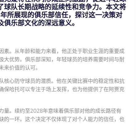
了球队长期战略的延续性和竞争力。本文将
8年所展现的俱乐部信任，探讨这一决策对
及俱乐部文化的深远意义。
因素。从年龄和能力来看，他正处于职业生涯的重要成
极大优势。俱乐部深知，年轻球员的培养需要时间与耐
未来价值的认可。
队核心防守球员的潜质。他在关键比赛中的稳定性和抗
确保哈托可以专注于场上发挥，也为他提供了在阿贾克
力量。续约至2028年意味着俱乐部对他的成长路径有
缺的一环。这个决定不仅体现了对个人能力的信任，也