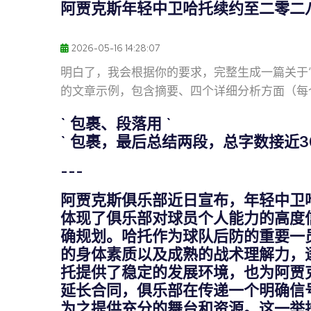
阿贾克斯年轻中卫哈托续约至二零二
2026-05-16 14:28:07
明白了，我会根据你的要求，完整生成一篇关于“
的文章示例，包含摘要、四个详细分析方面（每
` 包裹、段落用 `
` 包裹，最后总结两段，总字数接近3
---
阿贾克斯俱乐部近日宣布，年轻中卫哈
体现了俱乐部对球员个人能力的高度
确规划。哈托作为球队后防的重要一
的身体素质以及成熟的战术理解力，
托提供了稳定的发展环境，也为阿贾
延长合同，俱乐部在传递一个明确信
为之提供充分的舞台和资源。这一举