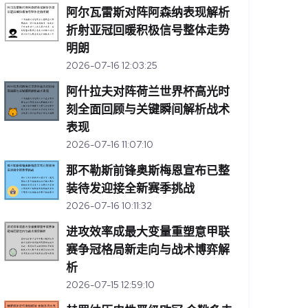
阿尔瓦雷斯对阵阿森纳表现解析
折射亚冠回暖积极信号整体走势
明朗
2026-07-16 12:03:25
阿什拉夫对阵荷兰世界杯高光时
刻全面回顾与关键瞬间解析战术
表现
2026-07-16 11:07:10
那不勒斯前锋奥斯梅恩宣布已整
装待发迎接全新赛季挑战
2026-07-16 10:11:32
进攻效率成最大变量重塑意甲联
赛争冠格局新走向与战术博弈解
析
2026-07-15 12:59:10