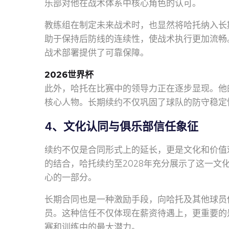
乐部对他在战术体系中核心角色的认可。
教练组在制定未来战术时，也显然将哈托纳入长
助于保持后防线的连续性，使战术执行更加流畅
战术部署提供了可靠保障。
2026世界杯
此外，哈托在比赛中的领导力正在逐步显现。他
核心人物。长期续约不仅巩固了球队的防守稳定
4、文化认同与俱乐部信任象征
续约不仅是合同形式上的延长，更是文化和价值
的结合，哈托续约至2028年充分展示了这一
心的一部分。
长期合同也是一种激励手段，向哈托及其他球员
员。这种信任不仅体现在薪资待遇上，更重要的
赛和训练中的最大潜力。