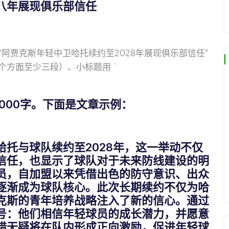
八年展现俱乐部信任
阿贾克斯年轻中卫哈托续约至2028年展现俱乐部信任”
个方面至少三段）、小标题用 `
000字。下面是文章示例：
托与球队续约至2028年，这一举动不仅
信任，也显示了球队对于未来防线建设的明
员，自加盟以来凭借出色的防守意识、出众
逐渐成为球队核心。此次长期续约不仅为哈
克斯的青年培养战略注入了新的信心。通过
号：他们相信年轻球员的成长潜力，并愿意
措无疑将在队内形成正向激励，促进年轻球