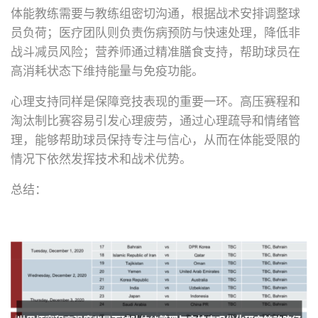
体能教练需要与教练组密切沟通，根据战术安排调整球
员负荷；医疗团队则负责伤病预防与快速处理，降低非
战斗减员风险；营养师通过精准膳食支持，帮助球员在
高消耗状态下维持能量与免疫功能。
心理支持同样是保障竞技表现的重要一环。高压赛程和
淘汰制比赛容易引发心理疲劳，通过心理疏导和情绪管
理，能够帮助球员保持专注与信心，从而在体能受限的
情况下依然发挥技术和战术优势。
总结：