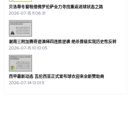
贝洛蒂冬窗租借佛罗伦萨全力寻找重返进球状态之路
2026-07-15 11:06:31
谢周三附加赛奇迹演绎四连胜逆袭 绝杀晋级实现历史性反转
2026-07-15 10:10:05
西甲最新动态 瓦伦西亚正式宣布球衣迎来全新赞助商
2026-07-14 13:01:11