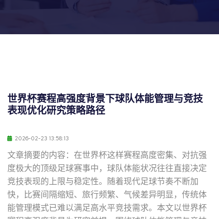
世界杯赛程高强度背景下球队体能管理与竞技
表现优化研究策略路径
2026-02-23 13:58:13
文章摘要的内容：在世界杯这样赛程高度密集、对抗强
度极大的顶级足球赛事中，球队体能状况往往直接决定
竞技表现的上限与稳定性。随着现代足球节奏不断加
快，比赛间隔缩短、旅行频繁、气候差异明显，传统体
能管理模式已难以满足高水平竞技需求。本文以世界杯