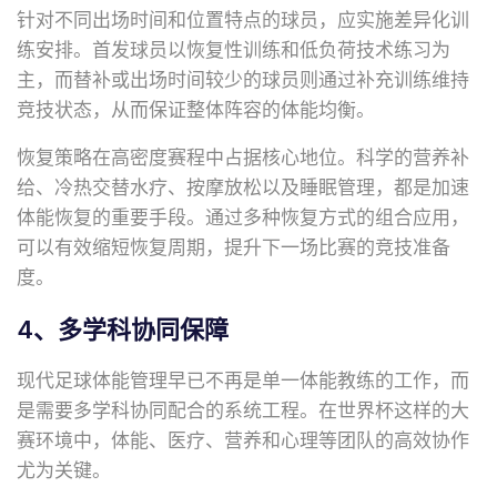
针对不同出场时间和位置特点的球员，应实施差异化训
练安排。首发球员以恢复性训练和低负荷技术练习为
主，而替补或出场时间较少的球员则通过补充训练维持
竞技状态，从而保证整体阵容的体能均衡。
恢复策略在高密度赛程中占据核心地位。科学的营养补
给、冷热交替水疗、按摩放松以及睡眠管理，都是加速
体能恢复的重要手段。通过多种恢复方式的组合应用，
可以有效缩短恢复周期，提升下一场比赛的竞技准备
度。
4、多学科协同保障
现代足球体能管理早已不再是单一体能教练的工作，而
是需要多学科协同配合的系统工程。在世界杯这样的大
赛环境中，体能、医疗、营养和心理等团队的高效协作
尤为关键。