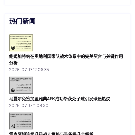
热门新闻
鲍姆加特纳在奥地利国家队战术体系中的完美契合与关键作用
分析
2026-07-17 12:06:35
马夏尔免签加盟雅典AEK成功斩获处子球引发球迷热议
2026-07-17 11:09:30
雷克瑟姆连续升级战斗策略与装备提升全解析