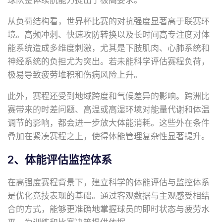
球队整体续航能力提出了极高要求。
从负荷结构看，世界杯比赛的对抗强度显著高于联赛环
境。高频冲刺、快速攻防转换以及长时间高专注度对体
能系统造成多维度刺激，尤其是下肢肌肉、心肺系统和
神经系统的负担尤为突出。若未能科学评估赛程负荷，
极易导致疲劳堆积和伤病风险上升。
此外，赛程还受到地域跨度和气候差异的影响。跨洲比
赛带来的时差问题、高温或高湿环境对能量代谢和体温
调节的影响，都会进一步放大体能消耗。这些外在条件
叠加在紧凑赛程之上，使得体能管理复杂性显著提升。
2、体能评估监控体系
在高强度赛程背景下，建立科学的体能评估与监控体系
是优化竞技表现的基础。通过客观数据与主观感受相结
合的方式，能够更准确地掌握球员的即时状态与疲劳水