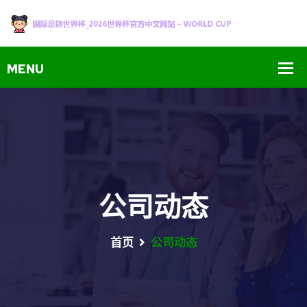
公司动态
首页
公司动态