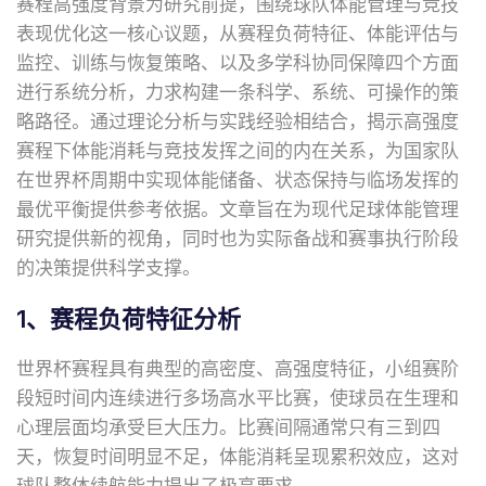
赛程高强度背景为研究前提，围绕球队体能管理与竞技
表现优化这一核心议题，从赛程负荷特征、体能评估与
监控、训练与恢复策略、以及多学科协同保障四个方面
进行系统分析，力求构建一条科学、系统、可操作的策
略路径。通过理论分析与实践经验相结合，揭示高强度
赛程下体能消耗与竞技发挥之间的内在关系，为国家队
在世界杯周期中实现体能储备、状态保持与临场发挥的
最优平衡提供参考依据。文章旨在为现代足球体能管理
研究提供新的视角，同时也为实际备战和赛事执行阶段
的决策提供科学支撑。
1、赛程负荷特征分析
世界杯赛程具有典型的高密度、高强度特征，小组赛阶
段短时间内连续进行多场高水平比赛，使球员在生理和
心理层面均承受巨大压力。比赛间隔通常只有三到四
天，恢复时间明显不足，体能消耗呈现累积效应，这对