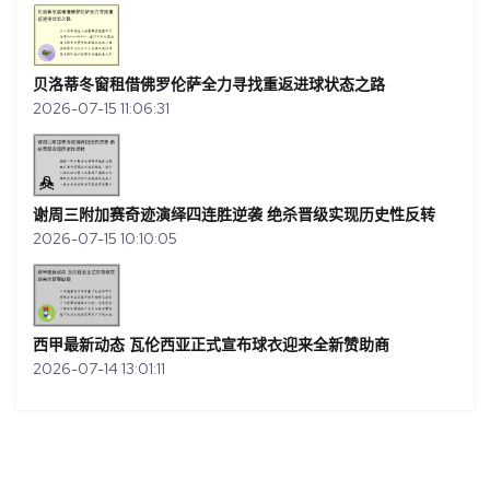
贝洛蒂冬窗租借佛罗伦萨全力寻找重返进球状态之路
2026-07-15 11:06:31
谢周三附加赛奇迹演绎四连胜逆袭 绝杀晋级实现历史性反转
2026-07-15 10:10:05
西甲最新动态 瓦伦西亚正式宣布球衣迎来全新赞助商
2026-07-14 13:01:11