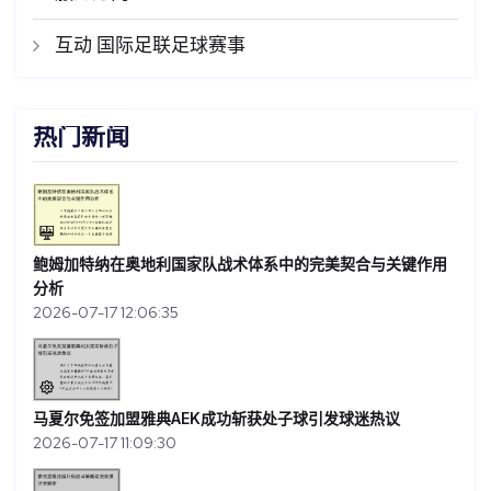
互动 国际足联足球赛事
热门新闻
鲍姆加特纳在奥地利国家队战术体系中的完美契合与关键作用
分析
2026-07-17 12:06:35
马夏尔免签加盟雅典AEK成功斩获处子球引发球迷热议
2026-07-17 11:09:30