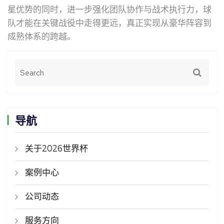
星优势的同时，进一步强化团队协作与战术执行力，球
队才能在关键战役中走得更远，真正实现从豪华阵容到
成熟体系的跨越。
导航
关于2026世界杯
案例中心
公司动态
服务方向