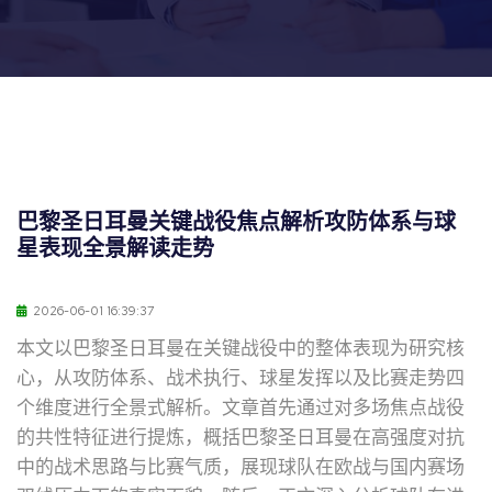
巴黎圣日耳曼关键战役焦点解析攻防体系与球
星表现全景解读走势
2026-06-01 16:39:37
本文以巴黎圣日耳曼在关键战役中的整体表现为研究核
心，从攻防体系、战术执行、球星发挥以及比赛走势四
个维度进行全景式解析。文章首先通过对多场焦点战役
的共性特征进行提炼，概括巴黎圣日耳曼在高强度对抗
中的战术思路与比赛气质，展现球队在欧战与国内赛场