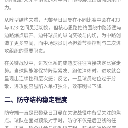
对防线尚未完全落位的对手时，能够展现出极强的杀伤
力。
从阵型结构来看，巴黎圣日耳曼在不同比赛中会在433
与4231之间灵活切换，但核心思路始终围绕中路渗透与
边路爆点展开。边锋球员的纵向突破与内切，为中路创
造了更多空间，而中场球员则承担着节奏控制与二次进
攻组织的重要职责。
在关键战役中，进攻体系的成熟度往往直接决定比赛走
势。当球队能够保持阵型紧凑、跑位清晰时，进攻就会
呈现出连续性和层次感；反之，一旦球员站位过于分
散，进攻便容易陷入单打独斗，效率明显下降。
二、防守结构稳定程度
防守端一直是巴黎圣日耳曼在关键战役中备受关注的焦
点。球队在面对顶级对手时，防守不仅是后卫线的任