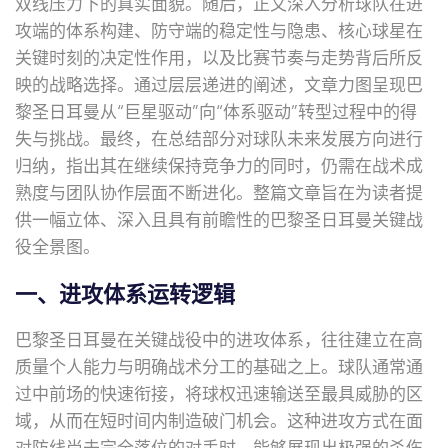
双线压力下的真实面貌。随后，正文深入分析球队在进
攻端的体系构建、防守端的稳定性与隐患、核心球星在
关键时刻的决定性作用，以及比赛节奏与走势背后所反
映的战略选择。通过层层递进的阐述，文章力图呈现巴
黎圣日耳曼从“巨星驱动”向“体系驱动”转型过程中的得
失与挑战。最终，在总结部分对球队未来发展方向进行
归纳，指出其在继续保持竞争力的同时，仍需在战术成
熟度与团队协作层面不断进化。整篇文章旨在为读者提
供一幅立体、深入且具有前瞻性的巴黎圣日耳曼关键战
役全景图。
一、进攻体系运转逻辑
巴黎圣日耳曼在关键战役中的进攻体系，往往建立在高
质量个人能力与明确战术分工的基础之上。球队通常通
过中前场的快速衔接，将球权迅速输送至最具威胁的区
域，从而在短时间内制造破门机会。这种进攻方式在面