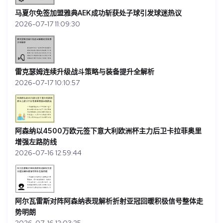
马夏尔免签加盟雅典AEK成功斩获处子球引发球迷热议
2026-07-17 11:09:30
雷克瑟姆连续升级战斗策略与装备提升全解析
2026-07-17 10:10:57
阿森纳以4500万欧元签下意大利欧洲杯主力后卫卡拉菲奥里
增强左路防线
2026-07-16 12:59:44
阿尔瓦雷斯对阵阿森纳表现解析折射亚冠回暖积极信号整体走
势明朗