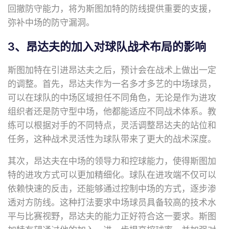
回撤防守能力，将为斯图加特的防线提供重要的支援，
弥补中场的防守漏洞。
3、昂达夫的加入对球队战术布局的影响
斯图加特在引进昂达夫之后，预计会在战术上做出一定
的调整。首先，昂达夫作为一名多才多艺的中场球员，
可以在球队的中场区域担任不同角色，无论是作为进攻
组织者还是防守型中场，他都能适应不同战术体系。教
练可以根据对手的不同特点，灵活调整昂达夫的站位和
任务，这种战术灵活性为球队带来了更大的战术深度。
其次，昂达夫在中场的领导力和控球能力，使得斯图加
特的进攻方式可以更加精细化。球队在进攻端不仅可以
依赖快速的反击，还能够通过控制中场的方式，逐步渗
透对方防线。这种打法要求中场球员具备较高的技术水
平与比赛视野，昂达夫的能力正好符合这一要求。斯图