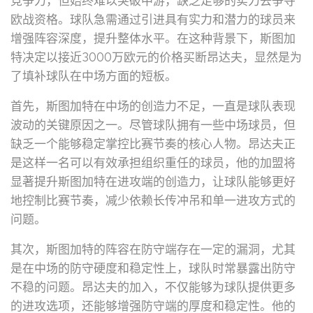
竞争力，但始终难以突破中游，缺乏足够的实力去争夺
欧战资格。球队急需通过引进具有实力和潜力的球员来
增强阵容深度，提升整体水平。在这种背景下，斯图加
特决定以接近3000万欧元的价格买断昂达夫，显然是为
了填补球队在中场方面的短板。
首先，斯图加特在中场的创造力不足，一直是球队表现
波动的关键原因之一。尽管球队拥有一些中场球员，但
缺乏一个能够稳定掌控比赛节奏的核心人物。昂达夫正
是这样一名可以有效承担组织重任的球员，他的加盟将
显著提升斯图加特在进攻端的创造力，让球队能够更好
地控制比赛节奏，减少依赖长传冲吊和单一进攻方式的
问题。
其次，斯图加特的阵容在防守端存在一定的漏洞，尤其
是在中场的防守硬度和稳定性上，球队时常暴露出防守
不稳的问题。昂达夫的加入，不仅能够为球队提供更多
的进攻选项，还能够增强防守端的厚度和稳定性。他的