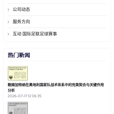
公司动态
服务方向
互动 国际足联足球赛事
热门新闻
鲍姆加特纳在奥地利国家队战术体系中的完美契合与关键作用
分析
2026-07-17 12:06:35