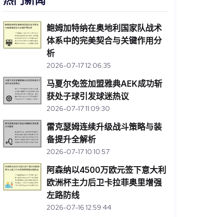
热门新闻
鲍姆加特纳在奥地利国家队战术
体系中的完美契合与关键作用分
析
2026-07-17 12:06:35
马夏尔免签加盟雅典AEK成功斩
获处子球引发球迷热议
2026-07-17 11:09:30
雷克瑟姆连续升级战斗策略与装
备提升全解析
2026-07-17 10:10:57
阿森纳以4500万欧元签下意大利
欧洲杯主力后卫卡拉菲奥里增强
左路防线
2026-07-16 12:59:44