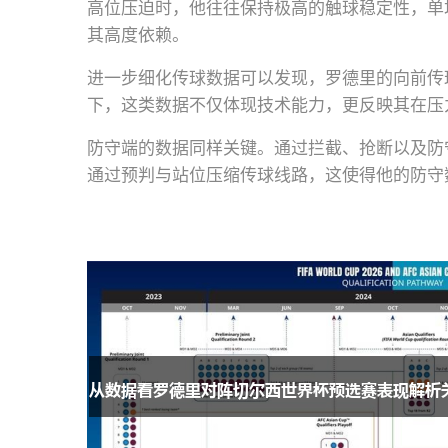
高位压迫时，他往往保持极高的触球稳定性，单
其高度依赖。
进一步细化传球数据可以发现，罗德里的向前传
下，这类数据不仅体现技术能力，更反映其在压
防守端的数据同样关键。通过拦截、抢断以及防
通过预判与站位压缩传球线路，这使得他的防守