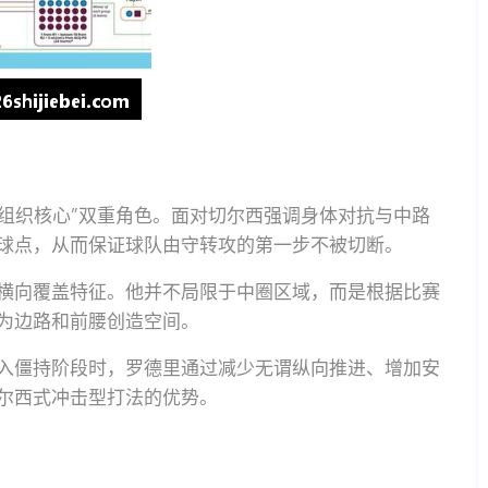
+组织核心”双重角色。面对切尔西强调身体对抗与中路
球点，从而保证球队由守转攻的第一步不被切断。
横向覆盖特征。他并不局限于中圈区域，而是根据比赛
为边路和前腰创造空间。
入僵持阶段时，罗德里通过减少无谓纵向推进、增加安
尔西式冲击型打法的优势。