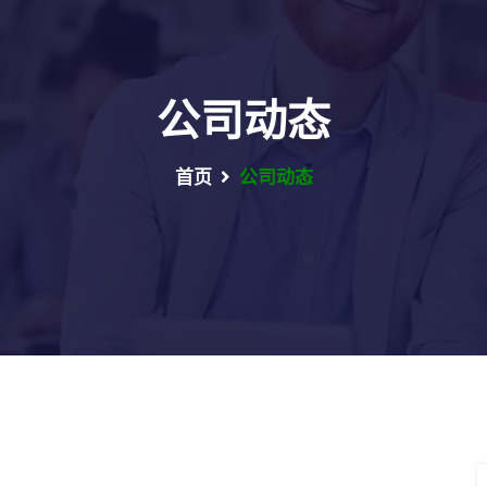
公司动态
首页
公司动态