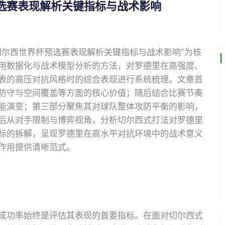
选赛表现解析关键指标与战术影响
切尔西世界杯预选赛表现解析关键指标与战术影响”为核
用数据化与战术模型分析的方法，对罗德里在高强度、
表的高压对抗风格时的综合表现进行系统梳理。文章首
防守与空间覆盖等方面的核心价值；随后结合比赛节奏
能演变；第三部分聚焦其对球队整体攻防平衡的影响，
后从对手限制与博弈视角，分析切尔西式打法对罗德里
标的拆解，呈现罗德里在高水平对抗环境中的战术意义
作用提供清晰范式。
成功率始终是评估其表现的首要指标。在面对切尔西式