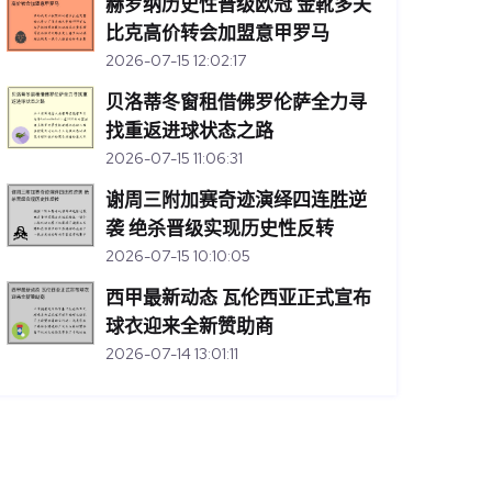
赫罗纳历史性晋级欧冠 金靴多夫
比克高价转会加盟意甲罗马
2026-07-15 12:02:17
贝洛蒂冬窗租借佛罗伦萨全力寻
找重返进球状态之路
2026-07-15 11:06:31
谢周三附加赛奇迹演绎四连胜逆
袭 绝杀晋级实现历史性反转
2026-07-15 10:10:05
西甲最新动态 瓦伦西亚正式宣布
球衣迎来全新赞助商
2026-07-14 13:01:11