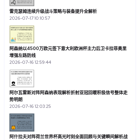
雷克瑟姆连续升级战斗策略与装备提升全解析
2026-07-17 10:10:57
阿森纳以4500万欧元签下意大利欧洲杯主力后卫卡拉菲奥里
增强左路防线
2026-07-16 12:59:44
阿尔瓦雷斯对阵阿森纳表现解析折射亚冠回暖积极信号整体走
势明朗
2026-07-16 12:03:25
阿什拉夫对阵荷兰世界杯高光时刻全面回顾与关键瞬间解析战