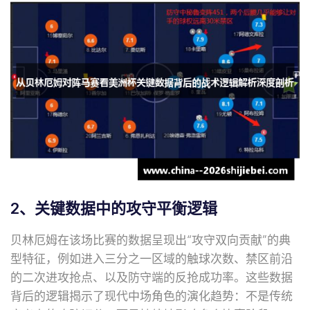
2、关键数据中的攻守平衡逻辑
贝林厄姆在该场比赛的数据呈现出“攻守双向贡献”的典
型特征，例如进入三分之一区域的触球次数、禁区前沿
的二次进攻抢点、以及防守端的反抢成功率。这些数据
背后的逻辑揭示了现代中场角色的演化趋势：不是传统