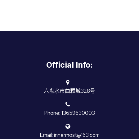
Official Info:
六盘水市曲颗城328号
Phone: 13659630003
Email: innermost@163.com