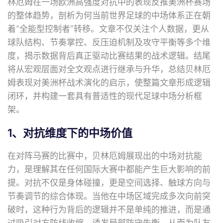
林厄姆在一场欧洲高强度对抗中的表现反推美洲杯赛场
的整体趋势，剖析为何当前世界足球的中场体系正在朝
着“全能型控制者”转移。文章不仅关注个人数据，更从
球队结构、节奏掌控、反压迫机制及攻守平衡等多个维
度，揭示数据背后真正驱动比赛结果的战术逻辑。结尾
将从宏观层面对全文观点进行继承与升华，总结贝林厄
姆表现对美洲杯战术演化的启示，使整篇文章形成逻辑
闭环，并构建一套具有普适性的现代足球中场分析框
架。
1、对抗维度下的中场价值
在对阵马赛的比赛中，贝林厄姆展现出的中场对抗能
力，是理解其在任何国际大赛中都能产生巨大影响的前
提。对抗不仅是身体碰撞，更是空间选择、触球方向与
节奏调节的综合体现。当他在中场区域完成多次向前突
破时，这种行为背后的逻辑并不是单纯的推进，而是通