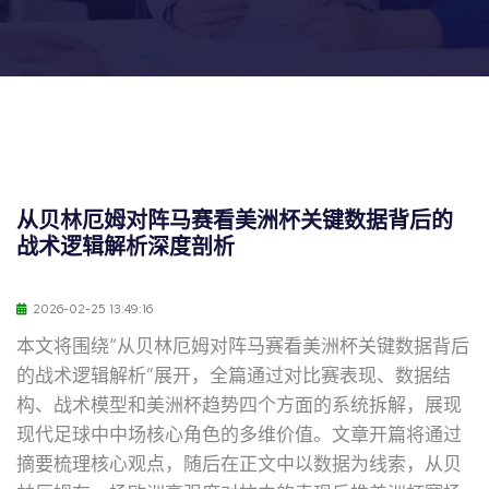
从贝林厄姆对阵马赛看美洲杯关键数据背后的
战术逻辑解析深度剖析
2026-02-25 13:49:16
本文将围绕“从贝林厄姆对阵马赛看美洲杯关键数据背后
的战术逻辑解析”展开，全篇通过对比赛表现、数据结
构、战术模型和美洲杯趋势四个方面的系统拆解，展现
现代足球中中场核心角色的多维价值。文章开篇将通过
摘要梳理核心观点，随后在正文中以数据为线索，从贝