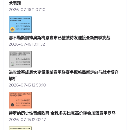
术表现
2026-07-16 11:07:10
那不勒斯前锋奥斯梅恩宣布已整装待发迎接全新赛季挑战
2026-07-16 10:11:32
进攻效率成最大变量重塑意甲联赛争冠格局新走向与战术博弈
解析
2026-07-15 12:59:10
赫罗纳历史性晋级欧冠 金靴多夫比克高价转会加盟意甲罗马
2026-07-15 12:02:17