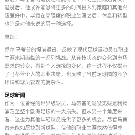
退役后，他或许能够将更多的时间投入到家庭和其他兴
趣爱好中，毕竟在高强度的职业生涯之后，休息和转型
也许是对他来说的另一种选择。
总结：
乔尔·马蒂普的提前退役，反映了现代足球运动员在职业
生涯末期面临的一系列挑战。从竞技状态的变化到市场
需求的转变，再到个人选择的变化，这一过程不仅揭示
了马蒂普个人的职业决策，也反映了当前足球圈的竞争
环境和球员管理的复杂性。
足球新闻
作为一位曾经的世界级球员，马蒂普的退役无疑是利物
浦乃至整个欧洲足坛的一大损失。但从另一个角度来
看，这也为其他年轻球员提供了更多的机会。尽管马蒂
普未能如愿找到新球队，但他的职业生涯依然值得尊