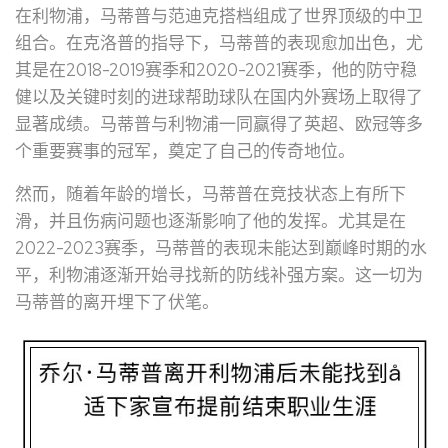
在利物浦，马蒂普与范迪克搭档组成了世界顶级的中卫
组合。在克洛普的指导下，马蒂普的表现愈加出色，尤
其是在2018-2019赛季和2020-2021赛季，他的防守稳
健以及关键时刻的进球帮助球队在国内外赛场上取得了
显著成绩。马蒂普与利物浦一同赢得了英超、欧冠等多
个重要赛事的冠军，奠定了自己的传奇地位。
然而，随着年龄的增长，马蒂普在竞技状态上有所下
滑，并且伤病问题也逐渐影响了他的发挥。尤其是在
2022-2023赛季，马蒂普的表现未能达到巅峰时期的水
平，利物浦逐渐开始寻找新的防线补强方案。这一切为
马蒂普的离开埋下了伏笔。