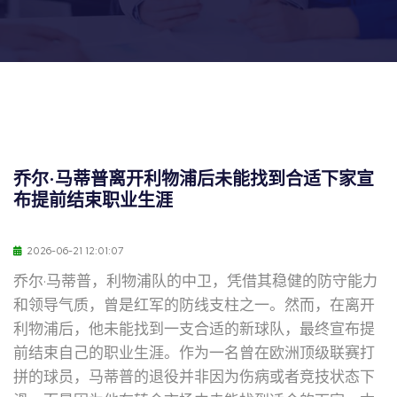
乔尔·马蒂普离开利物浦后未能找到合适下家宣
布提前结束职业生涯
2026-06-21 12:01:07
乔尔·马蒂普，利物浦队的中卫，凭借其稳健的防守能力
和领导气质，曾是红军的防线支柱之一。然而，在离开
利物浦后，他未能找到一支合适的新球队，最终宣布提
前结束自己的职业生涯。作为一名曾在欧洲顶级联赛打
拼的球员，马蒂普的退役并非因为伤病或者竞技状态下