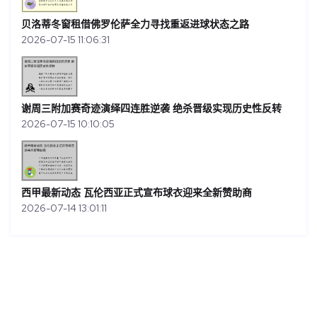
贝洛蒂冬窗租借佛罗伦萨全力寻找重返进球状态之路
2026-07-15 11:06:31
谢周三附加赛奇迹演绎四连胜逆袭 绝杀晋级实现历史性反转
2026-07-15 10:10:05
西甲最新动态 瓦伦西亚正式宣布球衣迎来全新赞助商
2026-07-14 13:01:11