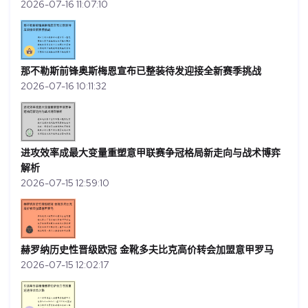
2026-07-16 11:07:10
那不勒斯前锋奥斯梅恩宣布已整装待发迎接全新赛季挑战
2026-07-16 10:11:32
进攻效率成最大变量重塑意甲联赛争冠格局新走向与战术博弈
解析
2026-07-15 12:59:10
赫罗纳历史性晋级欧冠 金靴多夫比克高价转会加盟意甲罗马
2026-07-15 12:02:17