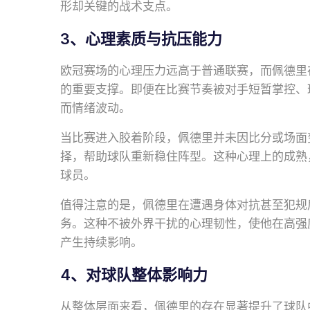
形却关键的战术支点。
3、心理素质与抗压能力
欧冠赛场的心理压力远高于普通联赛，而佩德里
的重要支撑。即便在比赛节奏被对手短暂掌控、
而情绪波动。
当比赛进入胶着阶段，佩德里并未因比分或场面
择，帮助球队重新稳住阵型。这种心理上的成熟
球员。
值得注意的是，佩德里在遭遇身体对抗甚至犯规
务。这种不被外界干扰的心理韧性，使他在高强
产生持续影响。
4、对球队整体影响力
从整体层面来看，佩德里的存在显著提升了球队