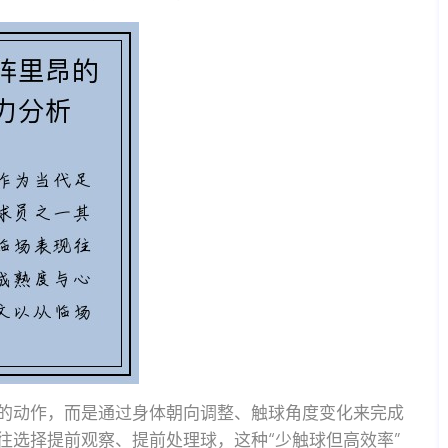
的动作，而是通过身体朝向调整、触球角度变化来完成
往选择提前观察、提前处理球，这种“少触球但高效率”