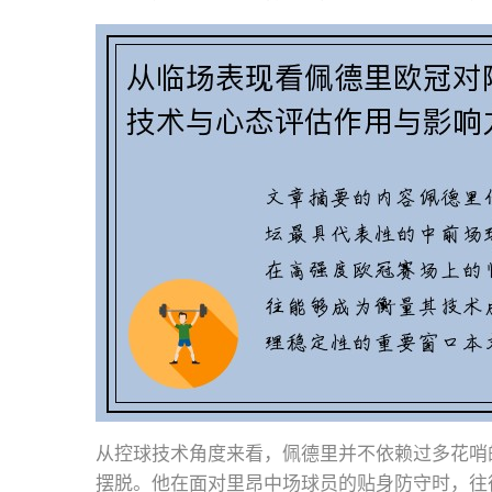
从控球技术角度来看，佩德里并不依赖过多花哨
摆脱。他在面对里昂中场球员的贴身防守时，往