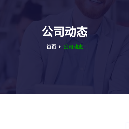
公司动态
首页
公司动态