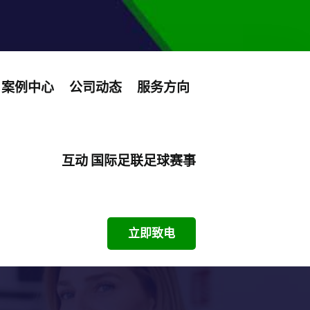
案例中心
公司动态
服务方向
互动 国际足联足球赛事
立即致电