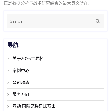
正是数据分析与战术研究结合的最大意义所在。
导航
关于2026世界杯
案例中心
公司动态
服务方向
互动 国际足联足球赛事