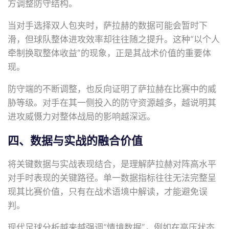
方调整防守结构。
当对手选择双人包夹时，萨拉赫的数据可能会暂时下
滑，但球队整体进攻效率却往往随之提升。这种“以个人
牵制换取整体收益”的现象，正是其战术价值的重要体
现。
防守端的不断调整，也反向证明了萨拉赫在比赛中的威
胁等级。对手在其一侧投入的防守资源越多，越说明其
进攻威慑力对整体战局的影响越深远。
四、数据与实战的融合价值
将关键数据与实战表现结合，是理解萨拉赫对阵高水平
对手时表现的关键路径。单一数据指标往往无法完整呈
现其比赛价值，只有在战术语境中解读，才能避免误
判。
现代足球分析越来越强调“情境数据”，例如在高压状态