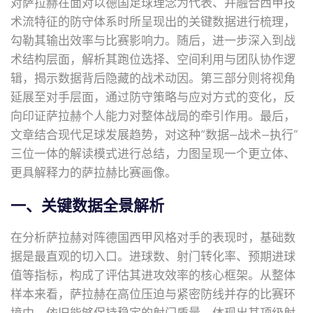
对萨拉赫在面对以德国足球理念为代表、并融合西甲技
术流特征的防守体系时所呈现出的关键数据进行梳理，
勾勒其输出效率与比赛影响力。随后，进一步深入到战
术结构层面，解析其跑位选择、空间利用与团队协作逻
辑，揭示数据背后隐藏的战术动因。第三部分则将视角
延展至对手层面，通过防守策略与应对方式的变化，反
向印证萨拉赫个人能力对整体战局的牵引作用。最后，
文章结合现代足球发展趋势，对这种“数据—战术—执行”
三位一体的解读模式进行总结，力图呈现一个更立体、
更具解释力的萨拉赫比赛画像。
一、关键数据全景解析
在分析萨拉赫对阵德国西甲风格对手的表现时，基础数
据是最直观的切入口。进球数、射门转化率、预期进球
值等指标，构成了评估其进攻效率的核心框架。从整体
样本来看，萨拉赫在高位压迫与紧密防线并存的比赛环