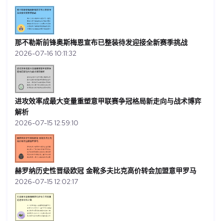
那不勒斯前锋奥斯梅恩宣布已整装待发迎接全新赛季挑战
2026-07-16 10:11:32
进攻效率成最大变量重塑意甲联赛争冠格局新走向与战术博弈
解析
2026-07-15 12:59:10
赫罗纳历史性晋级欧冠 金靴多夫比克高价转会加盟意甲罗马
2026-07-15 12:02:17