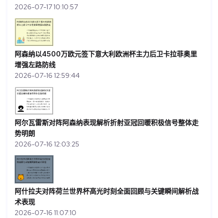
2026-07-17 10:10:57
阿森纳以4500万欧元签下意大利欧洲杯主力后卫卡拉菲奥里
增强左路防线
2026-07-16 12:59:44
阿尔瓦雷斯对阵阿森纳表现解析折射亚冠回暖积极信号整体走
势明朗
2026-07-16 12:03:25
阿什拉夫对阵荷兰世界杯高光时刻全面回顾与关键瞬间解析战
术表现
2026-07-16 11:07:10