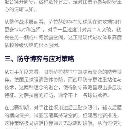
配合撕开防守。这种选择背后，是对比赛节奏与防守重
心的清晰认知。
从整体战术层面看，萨拉赫的存在使球队在进攻端拥有
更多“非对称选择”。对手一旦过度针对其个人突破，就
会在另一侧或中路暴露空间，这正是现代进攻体系高度
依赖顶级边锋的根本原因。
三、防守博弈与应对策略
从对手角度来看，限制萨拉赫往往意味着复杂的防守博
弈。德国足球强调整体协防，而西甲防守更注重站位与
技术，这两种理念的融合，使得防守策略呈现出多层次
特征。对萨拉赫的盯防，通常不止一名球员承担。
在比赛初期，对手往往采用边后卫贴身限制，辅以后腰
的横向保护，试图压缩其持球空间。但随着比赛推进，
这种策略极易被萨拉赫通过无球跑动破解，从而迫使对