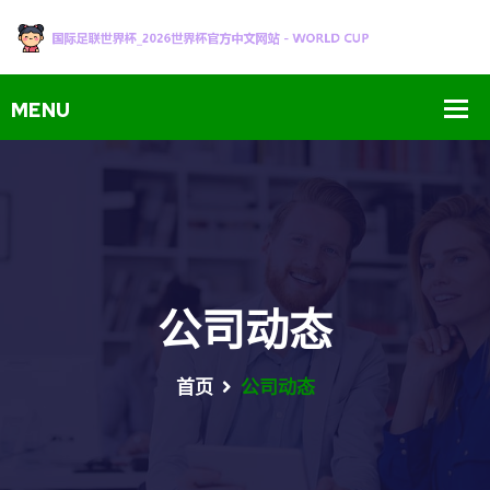
公司动态
首页
公司动态