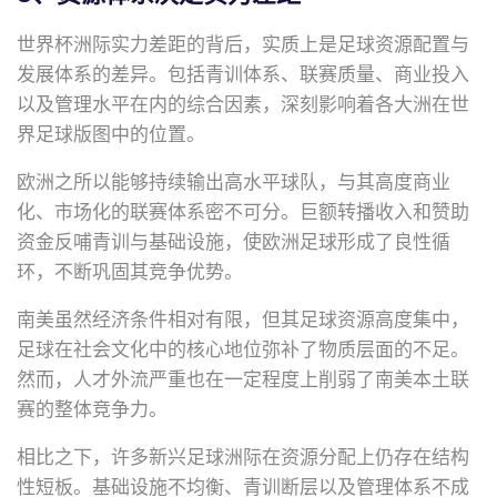
世界杯洲际实力差距的背后，实质上是足球资源配置与
发展体系的差异。包括青训体系、联赛质量、商业投入
以及管理水平在内的综合因素，深刻影响着各大洲在世
界足球版图中的位置。
欧洲之所以能够持续输出高水平球队，与其高度商业
化、市场化的联赛体系密不可分。巨额转播收入和赞助
资金反哺青训与基础设施，使欧洲足球形成了良性循
环，不断巩固其竞争优势。
南美虽然经济条件相对有限，但其足球资源高度集中，
足球在社会文化中的核心地位弥补了物质层面的不足。
然而，人才外流严重也在一定程度上削弱了南美本土联
赛的整体竞争力。
相比之下，许多新兴足球洲际在资源分配上仍存在结构
性短板。基础设施不均衡、青训断层以及管理体系不成