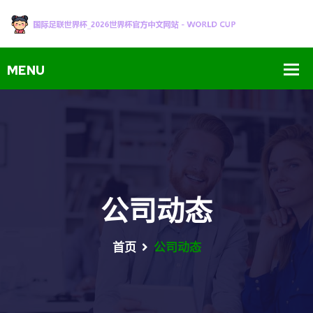
公司动态
首页
公司动态