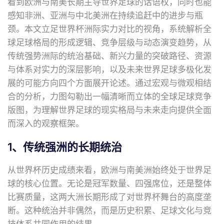
看到欧洲与南美长期主导世界足球的话语权，同时也能
感知非洲、亚洲与中北美洲在持续追赶中的进步与瓶
颈。本文立足世界杯洲际实力对比的视角，系统解析全
球足球格局的形成逻辑、竞争层级与动态演变趋势，从
传统强势洲际的统治基础、新兴力量的突破路径、资源
与体系对实力的深层影响，以及未来世界足球多极化发
展的可能方向四个方面展开论述。通过宏观与微观相结
合的分析，力图勾勒出一幅清晰而立体的全球足球竞争
版图，为理解世界足球的现实格局与未来走向提供全面
而深入的观察框架。
1、传统强洲的长期统治
从世界杯历史成绩来看，欧洲与南美洲始终处于世界足
球的核心位置。无论是冠军数量、四强席位，还是整体
比赛质量，这两大洲长期形成了对世界杯舞台的高度垄
断。这种统治并非偶然，而是历史积累、足球文化与竞