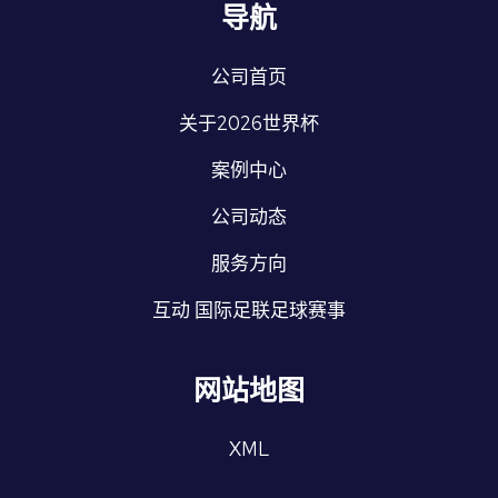
导航
公司首页
关于2026世界杯
案例中心
公司动态
服务方向
互动 国际足联足球赛事
网站地图
XML