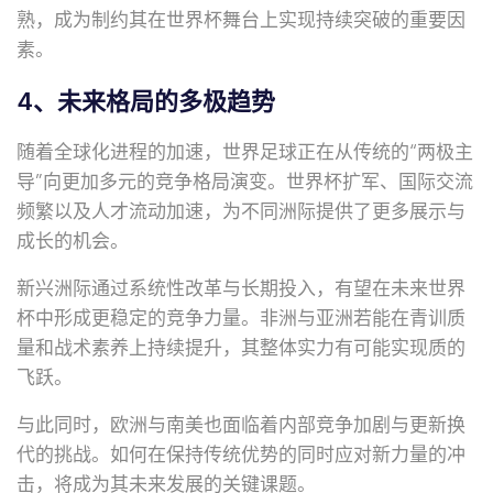
熟，成为制约其在世界杯舞台上实现持续突破的重要因
素。
4、未来格局的多极趋势
随着全球化进程的加速，世界足球正在从传统的“两极主
导”向更加多元的竞争格局演变。世界杯扩军、国际交流
频繁以及人才流动加速，为不同洲际提供了更多展示与
成长的机会。
新兴洲际通过系统性改革与长期投入，有望在未来世界
杯中形成更稳定的竞争力量。非洲与亚洲若能在青训质
量和战术素养上持续提升，其整体实力有可能实现质的
飞跃。
与此同时，欧洲与南美也面临着内部竞争加剧与更新换
代的挑战。如何在保持传统优势的同时应对新力量的冲
击，将成为其未来发展的关键课题。