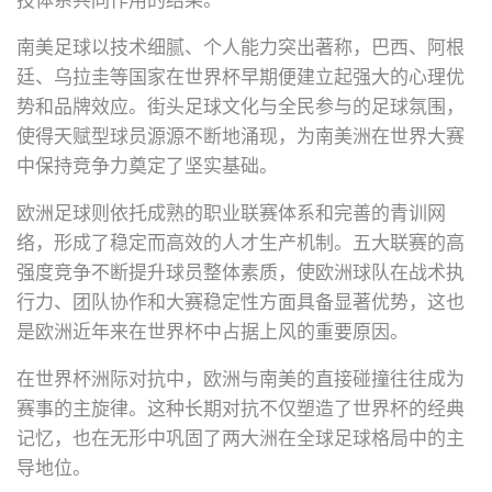
技体系共同作用的结果。
南美足球以技术细腻、个人能力突出著称，巴西、阿根
廷、乌拉圭等国家在世界杯早期便建立起强大的心理优
势和品牌效应。街头足球文化与全民参与的足球氛围，
使得天赋型球员源源不断地涌现，为南美洲在世界大赛
中保持竞争力奠定了坚实基础。
欧洲足球则依托成熟的职业联赛体系和完善的青训网
络，形成了稳定而高效的人才生产机制。五大联赛的高
强度竞争不断提升球员整体素质，使欧洲球队在战术执
行力、团队协作和大赛稳定性方面具备显著优势，这也
是欧洲近年来在世界杯中占据上风的重要原因。
在世界杯洲际对抗中，欧洲与南美的直接碰撞往往成为
赛事的主旋律。这种长期对抗不仅塑造了世界杯的经典
记忆，也在无形中巩固了两大洲在全球足球格局中的主
导地位。