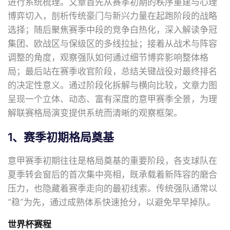
进行系统梳理。文章首先从赛季初期的秩序重建与心理
博弈切入，剖析传统豪门与新兴力量在起跑阶段的战略
选择；随后聚焦赛季中段的竞争白热化，深入解读争冠
集团、欧战区与保级区的多线拉扯；接着从战术与阵容
调整的角度，观察强队如何通过细节博弈影响整体格
局；最后站在赛季收官阶段，总结关键战役对最终排名
的决定性意义。通过阶段化拆解与横向比较，文章力图
呈现一个立体、动态、富有深度的意甲赛季全景，为理
解联赛格局演变提供系统而清晰的观察框架。
1、赛季初期格局奠基
意甲赛季初期往往是格局奠基的重要阶段，各支球队在
夏季转会窗后的首次集中亮相，既承载着新阵容的磨合
压力，也隐藏着赛季走向的最初线索。传统强队通常以
“稳”为先，通过成熟体系快速抢分，以避免早早掉队。
世界杯赛程