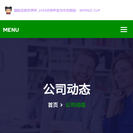
公司动态
首页
公司动态