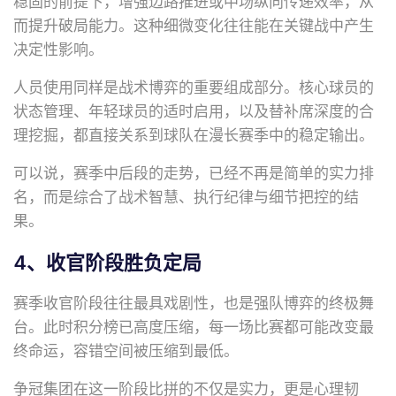
稳固的前提下，增强边路推进或中场纵向传递效率，从
而提升破局能力。这种细微变化往往能在关键战中产生
决定性影响。
人员使用同样是战术博弈的重要组成部分。核心球员的
状态管理、年轻球员的适时启用，以及替补席深度的合
理挖掘，都直接关系到球队在漫长赛季中的稳定输出。
可以说，赛季中后段的走势，已经不再是简单的实力排
名，而是综合了战术智慧、执行纪律与细节把控的结
果。
4、收官阶段胜负定局
赛季收官阶段往往最具戏剧性，也是强队博弈的终极舞
台。此时积分榜已高度压缩，每一场比赛都可能改变最
终命运，容错空间被压缩到最低。
争冠集团在这一阶段比拼的不仅是实力，更是心理韧