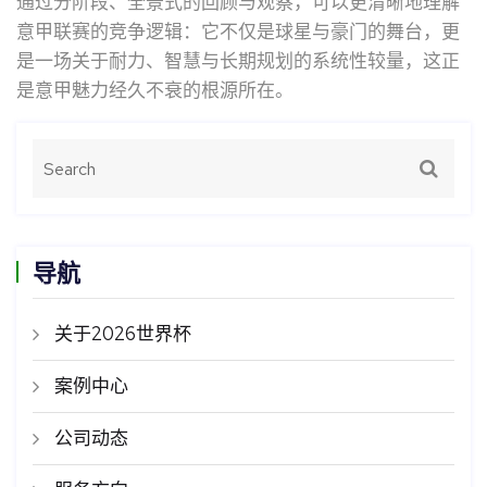
通过分阶段、全景式的回顾与观察，可以更清晰地理解
意甲联赛的竞争逻辑：它不仅是球星与豪门的舞台，更
是一场关于耐力、智慧与长期规划的系统性较量，这正
是意甲魅力经久不衰的根源所在。
导航
关于2026世界杯
案例中心
公司动态