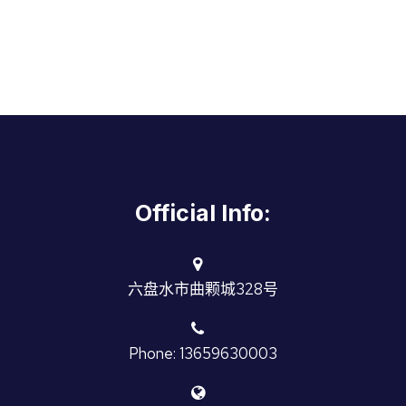
Official Info:
六盘水市曲颗城328号
Phone: 13659630003