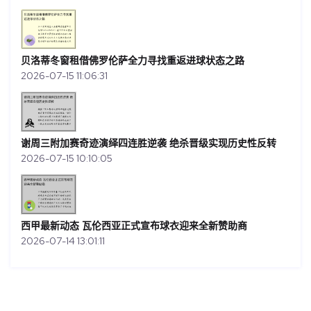
贝洛蒂冬窗租借佛罗伦萨全力寻找重返进球状态之路
2026-07-15 11:06:31
谢周三附加赛奇迹演绎四连胜逆袭 绝杀晋级实现历史性反转
2026-07-15 10:10:05
西甲最新动态 瓦伦西亚正式宣布球衣迎来全新赞助商
2026-07-14 13:01:11