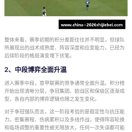
整体来看，赛季初期的积分差距往往并不明显，但球队
所展现出的战术成熟度、阵容深度和应变能力，已经为
后续阶段的格局演变埋下伏笔。
2、中段博弈全面升温
进入赛季中段，意甲联赛的竞争通常全面升温。积分榜
开始出现清晰分层，争冠集团、欧战区和保级区逐渐成
型，各自内部的博弈逻辑也随之发生变化。
对于争冠强队而言，这一阶段考验的是稳定性与抗压能
力。密集赛程、伤病累积以及多线作战，使得阵容轮换
和临场调整的重要性被无限放大，任何一次失误都可能