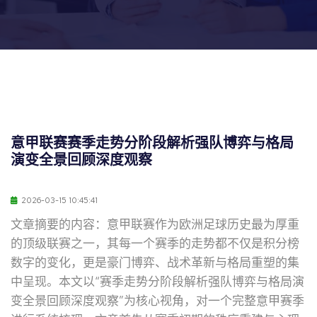
意甲联赛赛季走势分阶段解析强队博弈与格局
演变全景回顾深度观察
2026-03-15 10:45:41
文章摘要的内容：意甲联赛作为欧洲足球历史最为厚重
的顶级联赛之一，其每一个赛季的走势都不仅是积分榜
数字的变化，更是豪门博弈、战术革新与格局重塑的集
中呈现。本文以“赛季走势分阶段解析强队博弈与格局演
变全景回顾深度观察”为核心视角，对一个完整意甲赛季