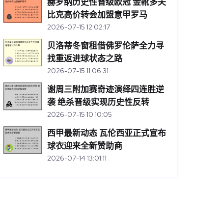
赫罗纳历史性晋级欧冠 金靴多夫
比克高价转会加盟意甲罗马
2026-07-15 12:02:17
贝洛蒂冬窗租借佛罗伦萨全力寻
找重返进球状态之路
2026-07-15 11:06:31
谢周三附加赛奇迹演绎四连胜逆
袭 绝杀晋级实现历史性反转
2026-07-15 10:10:05
西甲最新动态 瓦伦西亚正式宣布
球衣迎来全新赞助商
2026-07-14 13:01:11