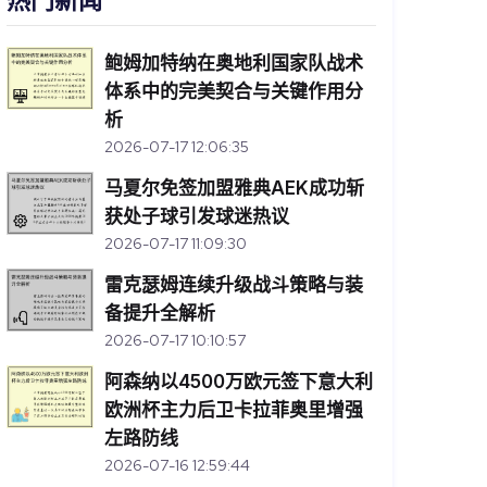
热门新闻
鲍姆加特纳在奥地利国家队战术
体系中的完美契合与关键作用分
析
2026-07-17 12:06:35
马夏尔免签加盟雅典AEK成功斩
获处子球引发球迷热议
2026-07-17 11:09:30
雷克瑟姆连续升级战斗策略与装
备提升全解析
2026-07-17 10:10:57
阿森纳以4500万欧元签下意大利
欧洲杯主力后卫卡拉菲奥里增强
左路防线
2026-07-16 12:59:44