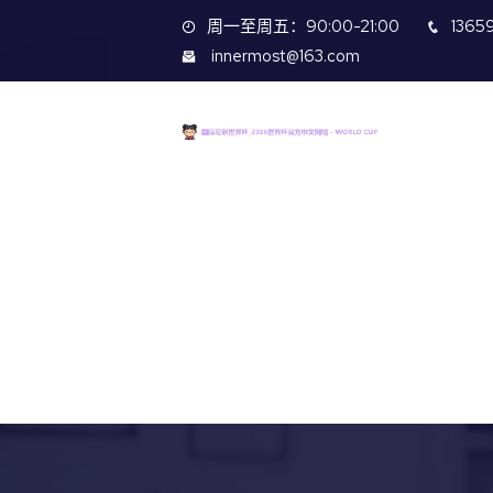
周一至周五：90:00-21:00
1365
innermost@163.com