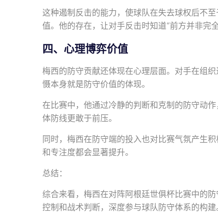
这种遏制反击的能力，使球队在失去球权后不至
值。他的存在，让对手反击时知道“前方并非完全
四、心理博弈价值
梅西的防守贡献还体现在心理层面。对手在组织
慑本身就是防守价值的体现。
在比赛中，他通过冷静的判断和克制的防守动作
体防线更敢于前压。
同时，梅西在防守端的投入也对比赛气氛产生积
和专注度都会显著提升。
总结：
综合来看，梅西在对阵阿根廷世俱杯比赛中的防
控制和战术判断，深度参与球队防守体系的构建