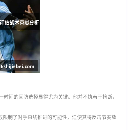
一时间的回防选择显得尤为关键。他并不执着于抢断，
有效限制了对手直线推进的可能性，迫使其将反击节奏放