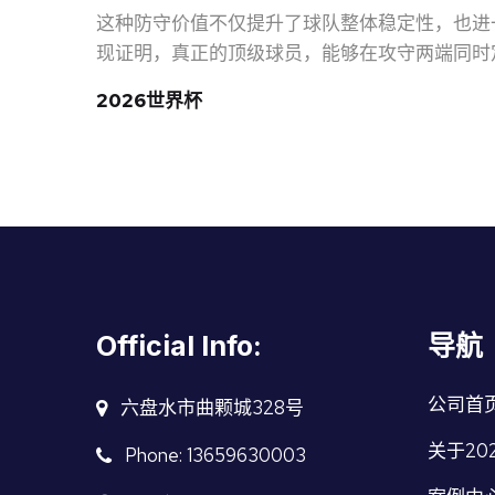
这种防守价值不仅提升了球队整体稳定性，也进
现证明，真正的顶级球员，能够在攻守两端同时
2026世界杯
Official Info:
导航
公司首
六盘水市曲颗城328号
关于20
Phone: 13659630003