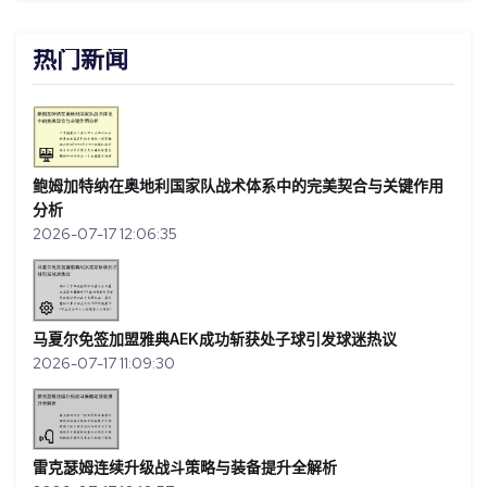
热门新闻
鲍姆加特纳在奥地利国家队战术体系中的完美契合与关键作用
分析
2026-07-17 12:06:35
马夏尔免签加盟雅典AEK成功斩获处子球引发球迷热议
2026-07-17 11:09:30
雷克瑟姆连续升级战斗策略与装备提升全解析