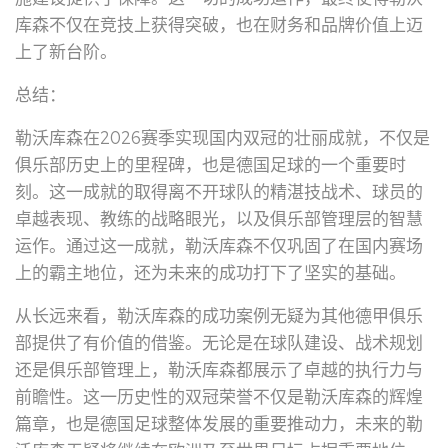
库森不仅在竞技上获得突破，也在财务和品牌价值上迈
上了新台阶。
总结：
勒沃库森在2026赛季实现国内双冠的壮丽成就，不仅是
俱乐部历史上的里程碑，也是德国足球的一个重要时
刻。这一成就的取得离不开球队的精湛技战术、球员的
卓越表现、教练的战略眼光，以及俱乐部管理层的智慧
运作。通过这一成就，勒沃库森不仅巩固了在国内赛场
上的霸主地位，还为未来的成功打下了坚实的基础。
从长远来看，勒沃库森的成功案例无疑为其他德甲俱乐
部提供了有价值的借鉴。无论是在球队建设、战术规划
还是俱乐部管理上，勒沃库森都展示了卓越的执行力与
前瞻性。这一历史性的双冠荣誉不仅是勒沃库森的辉煌
篇章，也是德国足球整体发展的重要推动力，未来的勒