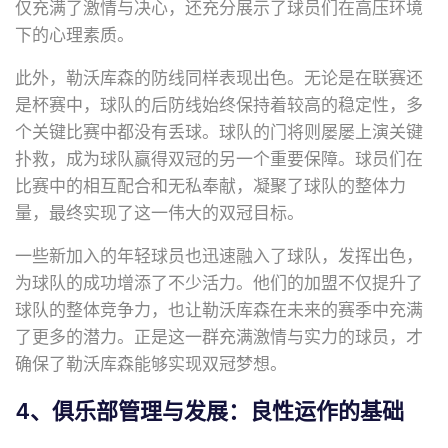
仅充满了激情与决心，还充分展示了球员们在高压环境
下的心理素质。
此外，勒沃库森的防线同样表现出色。无论是在联赛还
是杯赛中，球队的后防线始终保持着较高的稳定性，多
个关键比赛中都没有丢球。球队的门将则屡屡上演关键
扑救，成为球队赢得双冠的另一个重要保障。球员们在
比赛中的相互配合和无私奉献，凝聚了球队的整体力
量，最终实现了这一伟大的双冠目标。
一些新加入的年轻球员也迅速融入了球队，发挥出色，
为球队的成功增添了不少活力。他们的加盟不仅提升了
球队的整体竞争力，也让勒沃库森在未来的赛季中充满
了更多的潜力。正是这一群充满激情与实力的球员，才
确保了勒沃库森能够实现双冠梦想。
4、俱乐部管理与发展：良性运作的基础