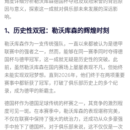
角度详细分析勒沃库森德国杯夺冠及双冠荣誉的背后原
因与意义，探索这一成就对俱乐部未来发展的深远影
响。
1、历史性双冠：勒沃库森的辉煌时刻
勒沃库森作为一支传统强队，一直以来都被认为是德甲
联赛中的强者之一，然而，能够在同一赛季同时夺得德
国杯与德甲冠军，这一成就无疑是历史性的突破。此
前，虽然勒沃库森在国内赛场上屡屡表现不凡，但始终
未能实现双冠梦想。直到2026年，他们终于在两项重要
赛事中都斩获了冠军，打破了俱乐部历史上的多个纪
录，成为德甲的新霸主。
德国杯作为德国足球传统的杯赛之一，其竞争的激烈程
度可见一斑。在本赛季中，勒沃库森的表现堪称完美，
不仅在联赛中保持了强大的统治力，还成功从众多豪强
手中抢下了德国杯。对于俱乐部来说，这不仅仅是一次