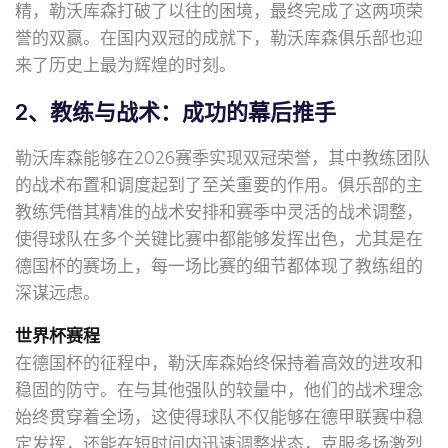
精，勒沃库森打破了以往的困境，最终完成了这两项荣
誉的双赢。在国内双冠的成就下，勒沃库森俱乐部也迎
来了历史上最为辉煌的时刻。
2、教练与战术：成功的幕后推手
勒沃库森能够在2026赛季实现双冠荣誉，其中教练团队
的战术布置和调度起到了至关重要的作用。俱乐部的主
教练凭借其精准的战术安排和赛季中灵活的战术调整，
使得球队在多个关键比赛中都能够发挥出色，尤其是在
德国杯的赛场上，每一场比赛的细节都体现了教练组的
深谋远虑。
世界杯赛程
在德国杯的征程中，勒沃库森始终保持着高效的进攻和
稳固的防守。在与其他强队的较量中，他们的战术理念
始终贯穿着全场，这使得球队不仅能够在德甲联赛中稳
定发挥，还能在短时间内迅速调整状态，克服多场激烈