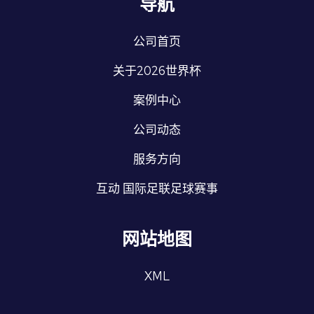
导航
公司首页
关于2026世界杯
案例中心
公司动态
服务方向
互动 国际足联足球赛事
网站地图
XML