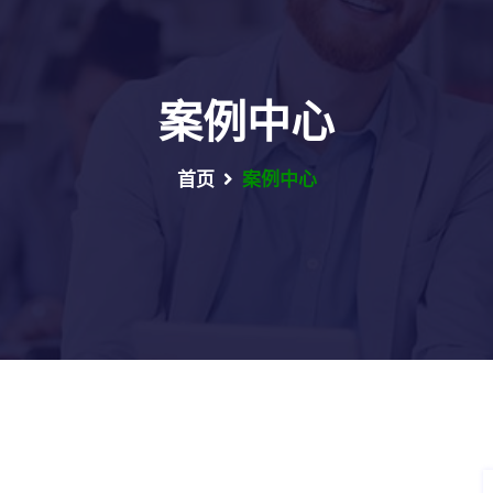
案例中心
首页
案例中心