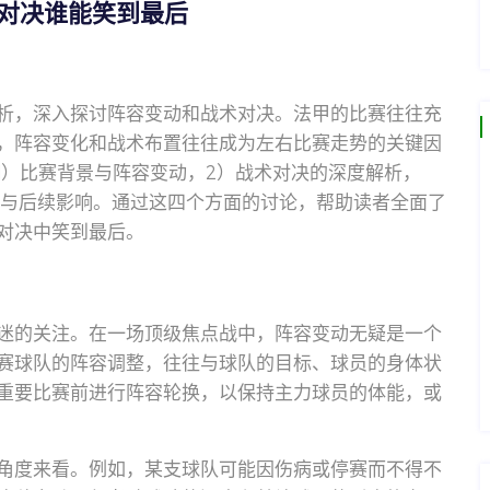
术对决谁能笑到最后
析，深入探讨阵容变动和战术对决。法甲的比赛往往充
，阵容变化和战术布置往往成为左右比赛走势的关键因
1）比赛背景与阵容变动，2）战术对决的深度解析，
测与后续影响。通过这四个方面的讨论，帮助读者全面了
对决中笑到最后。
迷的关注。在一场顶级焦点战中，阵容变动无疑是一个
赛球队的阵容调整，往往与球队的目标、球员的身体状
重要比赛前进行阵容轮换，以保持主力球员的体能，或
角度来看。例如，某支球队可能因伤病或停赛而不得不