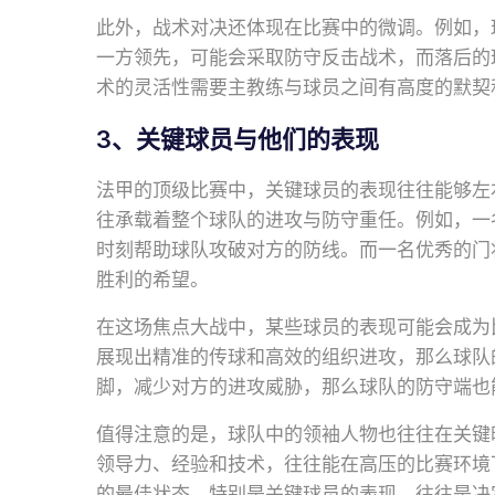
此外，战术对决还体现在比赛中的微调。例如，
一方领先，可能会采取防守反击战术，而落后的
术的灵活性需要主教练与球员之间有高度的默契
3、关键球员与他们的表现
法甲的顶级比赛中，关键球员的表现往往能够左
往承载着整个球队的进攻与防守重任。例如，一
时刻帮助球队攻破对方的防线。而一名优秀的门
胜利的希望。
在这场焦点大战中，某些球员的表现可能会成为
展现出精准的传球和高效的组织进攻，那么球队
脚，减少对方的进攻威胁，那么球队的防守端也
值得注意的是，球队中的领袖人物也往往在关键
领导力、经验和技术，往往能在高压的比赛环境
的最佳状态，特别是关键球员的表现，往往是决