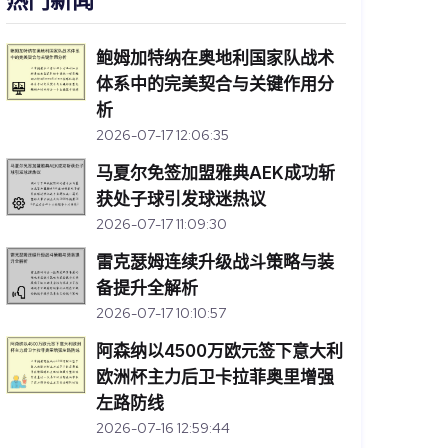
热门新闻
鲍姆加特纳在奥地利国家队战术
体系中的完美契合与关键作用分
析
2026-07-17 12:06:35
马夏尔免签加盟雅典AEK成功斩
获处子球引发球迷热议
2026-07-17 11:09:30
雷克瑟姆连续升级战斗策略与装
备提升全解析
2026-07-17 10:10:57
阿森纳以4500万欧元签下意大利
欧洲杯主力后卫卡拉菲奥里增强
左路防线
2026-07-16 12:59:44