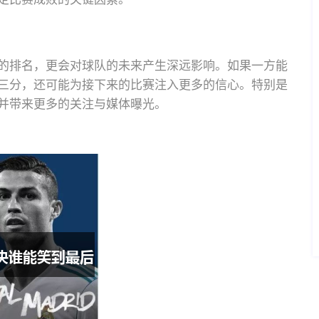
的排名，更会对球队的未来产生深远影响。如果一方能
三分，还可能为接下来的比赛注入更多的信心。特别是
并带来更多的关注与媒体曝光。