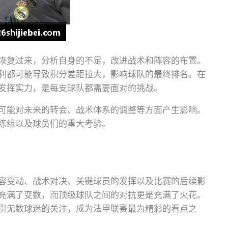
恢复过来，分析自身的不足，改进战术和阵容的布置。
利都可能导致积分差距拉大，影响球队的最终排名。在
发挥实力，是每支球队都需要面对的挑战。
可能对未来的转会、战术体系的调整等方面产生影响。
练组以及球员们的重大考验。
容变动、战术对决、关键球员的发挥以及比赛的后续影
充满了变数，而顶级球队之间的对抗更是充满了火花。
引无数球迷的关注，成为法甲联赛最为精彩的看点之