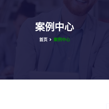
案例中心
首页
案例中心