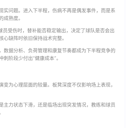
现实问题。进入下半程，伤病不再是偶发事件，而是系
的成熟度。
力球员受伤时，替补能否稳定输出，决定了球队是否会出
核心缺阵时依旧保持战术完整。
，数据分析、负荷管理和康复节奏都成为下半程竞争的
冲刺阶段少付出“健康成本”。
演变为心理层面的较量。板凳深度不仅影响场上表现，
是主力状态下滑，还是临场出现突发情况，教练和球员
。