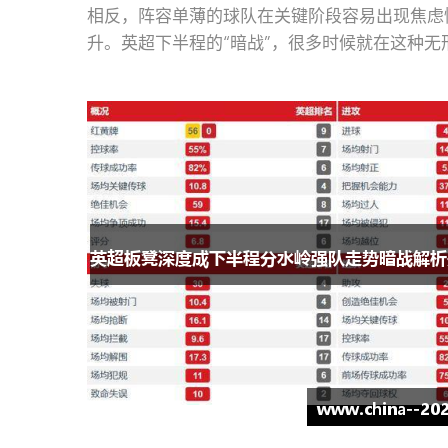
相反，阵容单薄的球队在关键阶段容易出现焦虑
升。英超下半程的“暗战”，很多时候就在这种