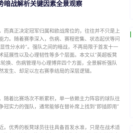
势暗战解析关键因素全景观察
，而真正决定冠军归属和欧战席位的，往往并不只是上
能力。随着赛季深入，伤病、赛程密集、状态起伏等问
“显性分水岭”。强队之间的暗战，不再局限于首发十一
术延展性以及心理韧性等多个层面。本文以“英超板凳
术轮换、伤病管理与心理博弈四个方面，全景解析强队
然发生、却足以左右赛季结局的深层逻辑。
。随着比赛场次不断累积，单一依赖主力阵容的球队往
争冠实力的强队，通常能够在替补席上找到“即插即用”
近。优秀的板凳球员往往具备首发水准，只是在战术适