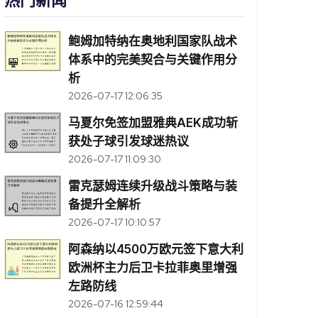
热门新闻
鲍姆加特纳在奥地利国家队战术
体系中的完美契合与关键作用分
析
2026-07-17 12:06:35
马夏尔免签加盟雅典AEK成功斩
获处子球引发球迷热议
2026-07-17 11:09:30
雷克瑟姆连续升级战斗策略与装
备提升全解析
2026-07-17 10:10:57
阿森纳以4500万欧元签下意大利
欧洲杯主力后卫卡拉菲奥里增强
左路防线
2026-07-16 12:59:44