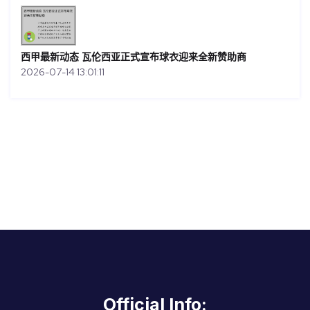
西甲最新动态 瓦伦西亚正式宣布球衣迎来全新赞助商
2026-07-14 13:01:11
Official Info: