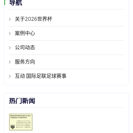
导航
关于2026世界杯
案例中心
公司动态
服务方向
互动 国际足联足球赛事
热门新闻