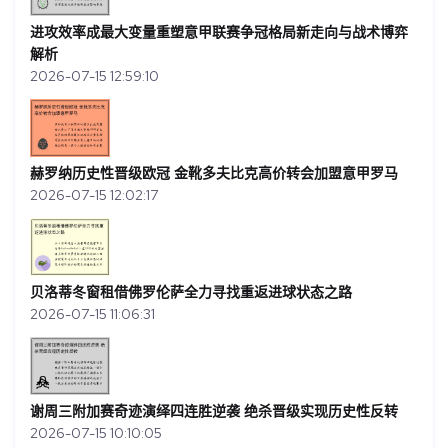
进攻效率成最大变量重塑意甲联赛争冠格局新走向与战术博弈
解析
2026-07-15 12:59:10
赫罗纳历史性晋级欧冠 金靴多夫比克高价转会加盟意甲罗马
2026-07-15 12:02:17
贝洛蒂冬窗租借佛罗伦萨全力寻找重返进球状态之路
2026-07-15 11:06:31
谢周三附加赛奇迹演绎四连胜逆袭 绝杀晋级实现历史性反转
2026-07-15 10:10:05