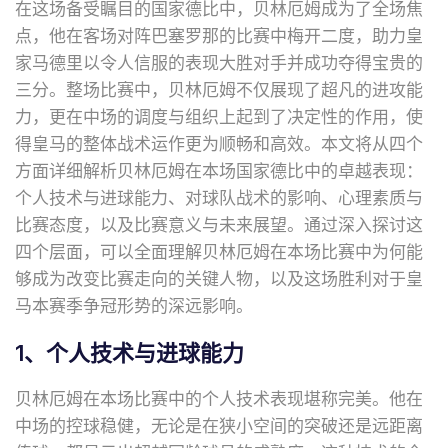
在这场备受瞩目的国家德比中，贝林厄姆成为了全场焦
点，他在客场对阵巴塞罗那的比赛中梅开二度，助力皇
家马德里以令人信服的表现大胜对手并成功夺得宝贵的
三分。整场比赛中，贝林厄姆不仅展现了超凡的进攻能
力，更在中场的调度与组织上起到了决定性的作用，使
得皇马的整体战术运作更为顺畅和高效。本文将从四个
方面详细解析贝林厄姆在本场国家德比中的卓越表现：
个人技术与进球能力、对球队战术的影响、心理素质与
比赛态度，以及比赛意义与未来展望。通过深入探讨这
四个层面，可以全面理解贝林厄姆在本场比赛中为何能
够成为改变比赛走向的关键人物，以及这场胜利对于皇
马本赛季争冠形势的深远影响。
1、个人技术与进球能力
贝林厄姆在本场比赛中的个人技术表现堪称完美。他在
中场的控球稳健，无论是在狭小空间的突破还是远距离