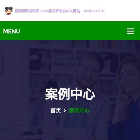
案例中心
首页
案例中心