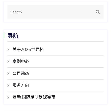
导航
关于2026世界杯
案例中心
公司动态
服务方向
互动 国际足联足球赛事