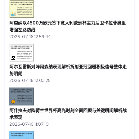
阿森纳以4500万欧元签下意大利欧洲杯主力后卫卡拉菲奥里
增强左路防线
2026-07-16 12:59:44
阿尔瓦雷斯对阵阿森纳表现解析折射亚冠回暖积极信号整体走
势明朗
2026-07-16 12:03:25
阿什拉夫对阵荷兰世界杯高光时刻全面回顾与关键瞬间解析战
术表现
2026-07-16 11:07:10