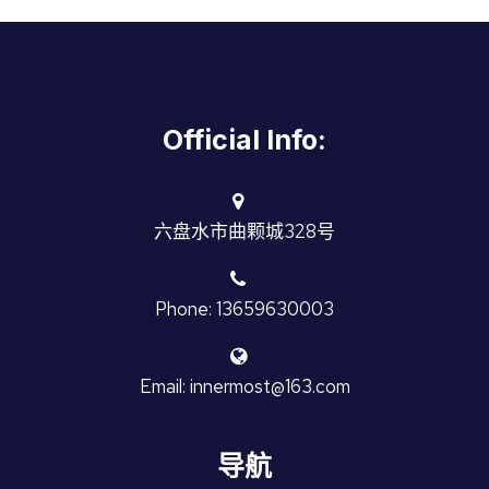
Official Info:
六盘水市曲颗城328号
Phone: 13659630003
Email: innermost@163.com
导航