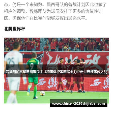
态，仍是一个未知数。墨西哥队的备战计划因此也做了
相应的调整，教练团队为球员安排了更多的恢复性训
练，确保他们在比赛时能够发挥出最强水平。
北美世界杯