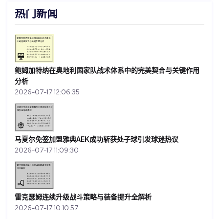
热门新闻
鲍姆加特纳在奥地利国家队战术体系中的完美契合与关键作用
分析
2026-07-17 12:06:35
马夏尔免签加盟雅典AEK成功斩获处子球引发球迷热议
2026-07-17 11:09:30
雷克瑟姆连续升级战斗策略与装备提升全解析
2026-07-17 10:10:57