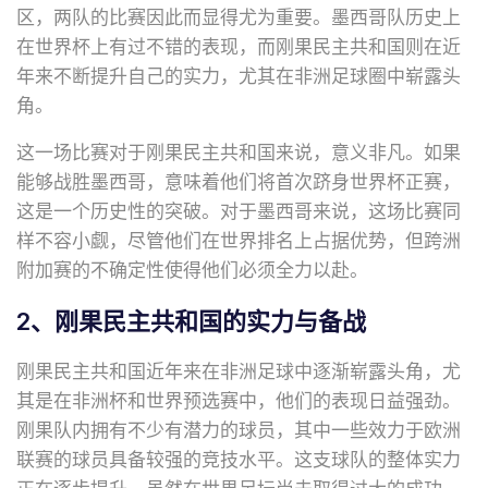
区，两队的比赛因此而显得尤为重要。墨西哥队历史上
在世界杯上有过不错的表现，而刚果民主共和国则在近
年来不断提升自己的实力，尤其在非洲足球圈中崭露头
角。
这一场比赛对于刚果民主共和国来说，意义非凡。如果
能够战胜墨西哥，意味着他们将首次跻身世界杯正赛，
这是一个历史性的突破。对于墨西哥来说，这场比赛同
样不容小觑，尽管他们在世界排名上占据优势，但跨洲
附加赛的不确定性使得他们必须全力以赴。
2、刚果民主共和国的实力与备战
刚果民主共和国近年来在非洲足球中逐渐崭露头角，尤
其是在非洲杯和世界预选赛中，他们的表现日益强劲。
刚果队内拥有不少有潜力的球员，其中一些效力于欧洲
联赛的球员具备较强的竞技水平。这支球队的整体实力