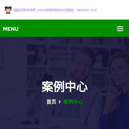
案例中心
首页
案例中心