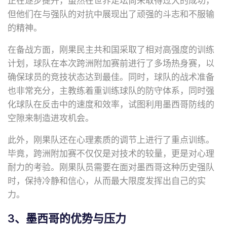
正在逐步提升，虽然在世界足坛尚未取得过大的成功，
但他们在与强队的对抗中展现出了顽强的斗志和不服输
的精神。
在备战方面，刚果民主共和国采取了相对高强度的训练
计划，球队在本次跨洲附加赛前进行了多场热身赛，以
确保球员的竞技状态达到最佳。同时，球队的战术准备
也非常充分，主教练着重训练球队的防守体系，同时强
化球队在反击中的速度和效率，试图利用墨西哥防线的
空隙来制造进攻机会。
此外，刚果队还在心理素质的调节上进行了重点训练。
毕竟，跨洲附加赛不仅仅是对技术的较量，更是对心理
耐力的考验。刚果队员需要在面对墨西哥这种历史强队
时，保持冷静和信心，从而最大限度发挥出自己的实
力。
3、墨西哥的优势与压力