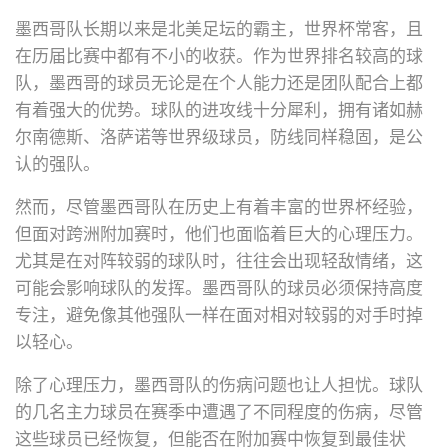
墨西哥队长期以来是北美足坛的霸主，世界杯常客，且
在历届比赛中都有不小的收获。作为世界排名较高的球
队，墨西哥的球员无论是在个人能力还是团队配合上都
有着强大的优势。球队的进攻线十分犀利，拥有诸如赫
尔南德斯、洛萨诺等世界级球员，防线同样稳固，是公
认的强队。
然而，尽管墨西哥队在历史上有着丰富的世界杯经验，
但面对跨洲附加赛时，他们也面临着巨大的心理压力。
尤其是在对阵较弱的球队时，往往会出现轻敌情绪，这
可能会影响球队的发挥。墨西哥队的球员必须保持高度
专注，避免像其他强队一样在面对相对较弱的对手时掉
以轻心。
除了心理压力，墨西哥队的伤病问题也让人担忧。球队
的几名主力球员在赛季中遭遇了不同程度的伤病，尽管
这些球员已经恢复，但能否在附加赛中恢复到最佳状