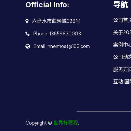
Official Info:
导航
公司首
六盘水市曲颗城328号
关于20
Phone: 13659630003
案例中
Email: innermost@163.com
公司动
服务方
互动 
Copyright ©
世界杯赛程
.