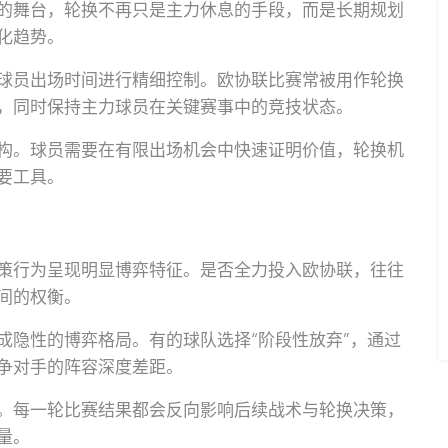
的舞台，轮换不再只是主力休息的手段，而是长期规划
化趋势。
球员出场时间进行精细控制。欧协联比赛常被用作轮换
，同时保持主力球员在关键赛事中的竞技状态。
构。球员需要在有限出场机会中快速证明价值，轮换机
要工具。
策行为呈现明显博弈特征。是否全力投入欧协联，往往
间的权衡。
成隐性的博弈格局。有的球队选择“阶段性放弃”，通过
争对手的阵容深度差距。
。每一轮比赛结果都会反向影响后续战术与轮换决策，
量。