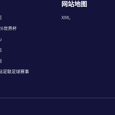
网站地图
页
XML
26世界杯
心
态
向
国际足联足球赛事