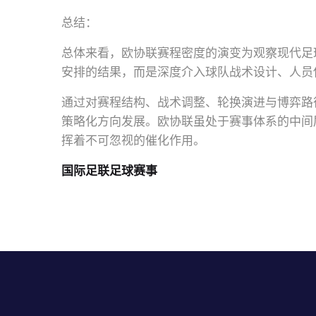
总结：
总体来看，欧协联赛程密度的演变为观察现代足
安排的结果，而是深度介入球队战术设计、人员
通过对赛程结构、战术调整、轮换演进与博弈路
策略化方向发展。欧协联虽处于赛事体系的中间
挥着不可忽视的催化作用。
国际足联足球赛事