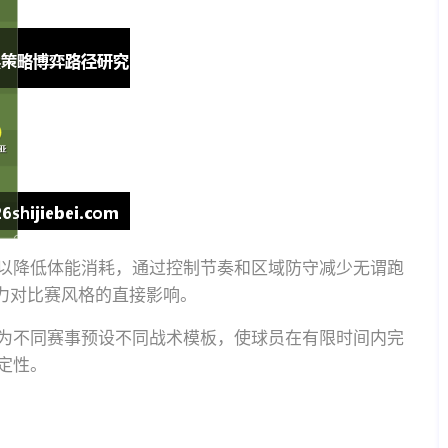
以降低体能消耗，通过控制节奏和区域防守减少无谓跑
压力对比赛风格的直接影响。
为不同赛事预设不同战术模板，使球员在有限时间内完
定性。