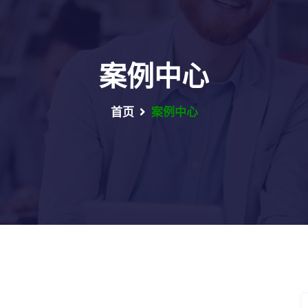
案例中心
首页
案例中心