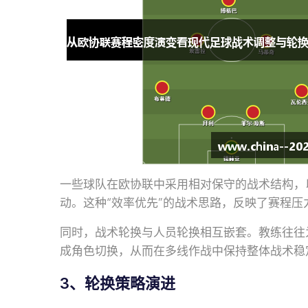
一些球队在欧协联中采用相对保守的战术结构，
动。这种“效率优先”的战术思路，反映了赛程
同时，战术轮换与人员轮换相互嵌套。教练往往
成角色切换，从而在多线作战中保持整体战术稳
3、轮换策略演进