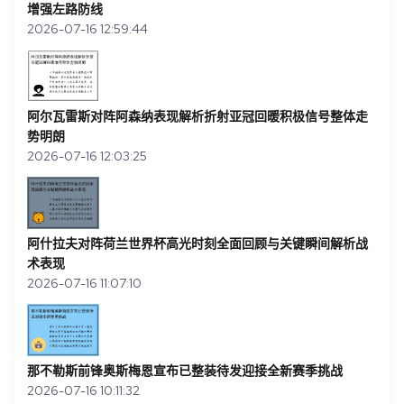
增强左路防线
2026-07-16 12:59:44
阿尔瓦雷斯对阵阿森纳表现解析折射亚冠回暖积极信号整体走
势明朗
2026-07-16 12:03:25
阿什拉夫对阵荷兰世界杯高光时刻全面回顾与关键瞬间解析战
术表现
2026-07-16 11:07:10
那不勒斯前锋奥斯梅恩宣布已整装待发迎接全新赛季挑战
2026-07-16 10:11:32