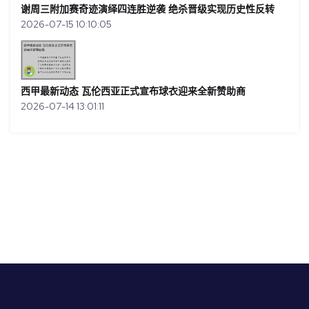
谢周三附加赛奇迹演绎四连胜逆袭 绝杀晋级实现历史性反转
2026-07-15 10:10:05
西甲最新动态 瓦伦西亚正式宣布球衣迎来全新赞助商
2026-07-14 13:01:11