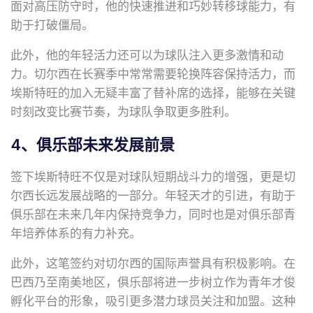
面对高压防守时，他的快速推进和巧妙转移球能力，有
助于打破僵局。
此外，他的年轻活力还可以为球队注入更多激情和动
力。切尔西在长赛季中常常需要轮换阵容保持活力，而
埃斯特旺的加入无疑丰富了替补席的选择，能够在关键
时刻改变比赛节奏，为球队争取更多胜利。
4、俱乐部未来发展前景
签下埃斯特旺不仅是对球队短期战斗力的增强，更是切
尔西长远发展战略的一部分。年轻天才的引进，有助于
俱乐部在未来几年内保持竞争力，同时也是对俱乐部青
年培养体系的有力补充。
此外，这笔签约对切尔西的国际声誉具有积极影响。在
巴西乃至南美地区，俱乐部将进一步树立作为青年才俊
孵化平台的形象，吸引更多潜力球员关注和加盟。这种