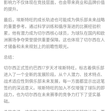
影响力不仅体现在竞技层面，也会带来商业和品牌价值
的提升。
最后，埃斯特旺的成长轨迹也可能成为俱乐部未来战略
的重要参考。通过科学训练和循序渐进的比赛经验积
累，他有潜力成为切尔西核心球员，为球队在国内和欧
洲赛场争夺荣誉提供重要保障。这也体现了切尔西在人
才储备和未来规划上的前瞻性眼光。
总结：
切尔西正式签约巴西17岁天才埃斯特旺，标志着俱乐部
进入了一个全新的发展阶段。从个人潜力、技术特点、
战术适应性到俱乐部未来发展，每一方面都显示出这笔
签约的深远意义。埃斯特旺的加入不仅增强了球队的即
战力，也为切尔西在未来赛季的竞争力打下了坚实基
础。