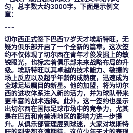
匀，总字数大约3000字。下面是示例文
章：
---
切尔西正式签下巴西17岁天才埃斯特旺，无
疑为俱乐部开启了一个全新的篇章。这次签
约不仅体现了切尔西在青年才俊发掘上的敏
锐眼光，也标志着俱乐部未来战略布局的升
级。埃斯特旺以其卓越的技术能力、敏捷的
场上反应以及超乎年龄的成熟度，迅速成为
全球足坛瞩目的新星。他的加盟，将为切尔
西的进攻体系注入新的活力，并为球队带来
更丰富的战术选择。此外，这一签约也显示
出切尔西在国际足球市场中的竞争力，尤其
是在巴西和南美洲地区的影响力进一步提
升。从俱乐部管理层到球迷，大家对埃斯特
旺的到来都充满期待，这位少年天才的表现