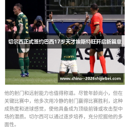
他的射门和远射能力也值得称道。尽管年龄尚小，但在
关键比赛中，他多次用冷静的射门赢得比赛胜利，这种
成熟度和进球感觉，使他具备成为顶级前锋或攻击型中
场的潜质。切尔西可以通过逐步培养，充分挖掘他的多
面性。