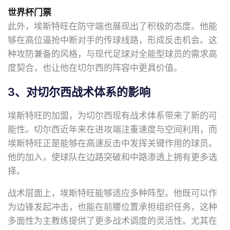
世界杯门票
此外，埃斯特旺在防守端也展现出了积极的态度。他能
够在高位逼抢中断对手的传球线路，形成反击机会。这
种攻防兼备的风格，与现代足球对全能型球员的需求高
度契合，也让他在切尔西的阵容中更具价值。
3、对切尔西战术体系的影响
埃斯特旺的加盟，为切尔西现有战术体系带来了新的可
能性。切尔西近年来在进攻端注重速度与空间利用，而
埃斯特旺正是能够在高速反击中发挥关键作用的球员。
他的加入，使球队在边路突破和中路渗透上拥有更多选
择。
战术层面上，埃斯特旺能够适应多种阵型。他既可以作
为边锋发起冲击，也能在前腰位置承担组织任务，这种
多面性为主教练提供了更多战术调度的灵活性。尤其在