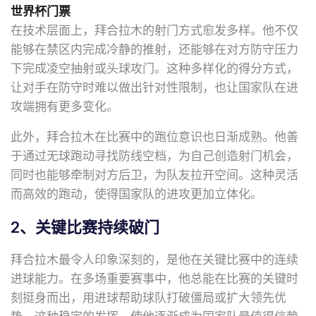
世界杯门票
在技术层面上，拜合拉木的射门方式愈发多样。他不仅
能够在禁区内完成冷静的推射，还能够在对方防守压力
下完成凌空抽射或头球攻门。这种多样化的得分方式，
让对手在防守时难以做出针对性限制，也让国家队在进
攻端拥有更多变化。
此外，拜合拉木在比赛中的跑位意识也日渐成熟。他善
于通过无球跑动寻找防线空档，为自己创造射门机会，
同时也能够牵制对方后卫，为队友拉开空间。这种灵活
而高效的跑动，使得国家队的进攻更加立体化。
2、关键比赛持续破门
拜合拉木最令人印象深刻的，是他在关键比赛中的连续
进球能力。在多场重要赛事中，他总能在比赛的关键时
刻挺身而出，用进球帮助球队打破僵局或扩大领先优