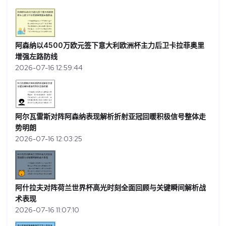
阿森纳以4500万欧元签下意大利欧洲杯主力后卫卡拉菲奥里
增强左路防线
2026-07-16 12:59:44
阿尔瓦雷斯对阵阿森纳表现解析折射亚冠回暖积极信号整体走
势明朗
2026-07-16 12:03:25
阿什拉夫对阵荷兰世界杯高光时刻全面回顾与关键瞬间解析战
术表现
2026-07-16 11:07:10