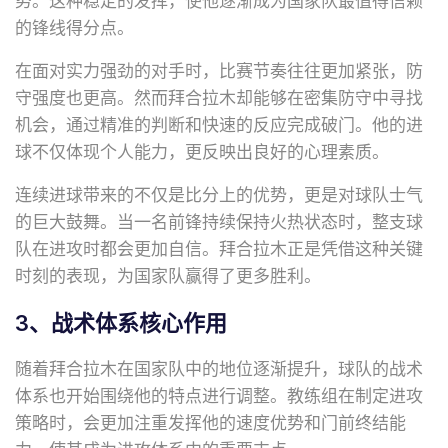
势。这种稳定的发挥，使他逐渐成为国家队最值得信赖
的锋线得分点。
在面对实力强劲的对手时，比赛节奏往往更加紧张，防
守强度也更高。然而拜合拉木却能够在密集防守中寻找
机会，通过精准的判断和快速的反应完成破门。他的进
球不仅体现个人能力，更反映出良好的心理素质。
连续进球带来的不仅是比分上的优势，更是对球队士气
的巨大鼓舞。当一名前锋持续保持火热状态时，整支球
队在进攻时都会更加自信。拜合拉木正是凭借这种关键
时刻的表现，为国家队赢得了更多胜利。
3、战术体系核心作用
随着拜合拉木在国家队中的地位逐渐提升，球队的战术
体系也开始围绕他的特点进行调整。教练组在制定进攻
策略时，会更加注重发挥他的速度优势和门前终结能