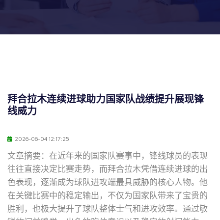
拜合拉木连续进球助力国家队战绩提升展现锋
线威力
2026-06-04 12:17:25
文章摘要：在近年来的国家队赛事中，锋线球员的表现
往往直接决定比赛走势，而拜合拉木凭借连续进球的出
色表现，逐渐成为球队进攻端最具威胁的核心人物。他
在关键比赛中的稳定输出，不仅为国家队带来了宝贵的
胜利，也极大提升了球队整体士气和进攻效率。通过敏