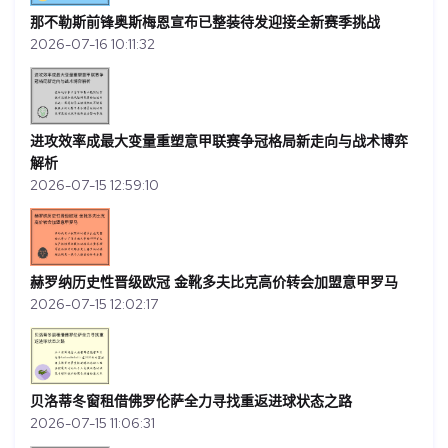
那不勒斯前锋奥斯梅恩宣布已整装待发迎接全新赛季挑战
2026-07-16 10:11:32
进攻效率成最大变量重塑意甲联赛争冠格局新走向与战术博弈
解析
2026-07-15 12:59:10
赫罗纳历史性晋级欧冠 金靴多夫比克高价转会加盟意甲罗马
2026-07-15 12:02:17
贝洛蒂冬窗租借佛罗伦萨全力寻找重返进球状态之路
2026-07-15 11:06:31