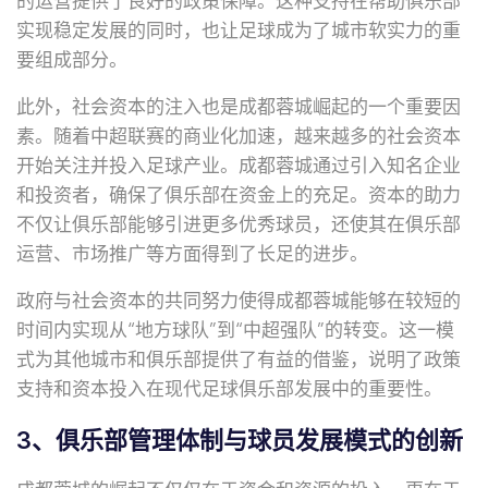
的运营提供了良好的政策保障。这种支持在帮助俱乐部
实现稳定发展的同时，也让足球成为了城市软实力的重
要组成部分。
此外，社会资本的注入也是成都蓉城崛起的一个重要因
素。随着中超联赛的商业化加速，越来越多的社会资本
开始关注并投入足球产业。成都蓉城通过引入知名企业
和投资者，确保了俱乐部在资金上的充足。资本的助力
不仅让俱乐部能够引进更多优秀球员，还使其在俱乐部
运营、市场推广等方面得到了长足的进步。
政府与社会资本的共同努力使得成都蓉城能够在较短的
时间内实现从“地方球队”到“中超强队”的转变。这一模
式为其他城市和俱乐部提供了有益的借鉴，说明了政策
支持和资本投入在现代足球俱乐部发展中的重要性。
3、俱乐部管理体制与球员发展模式的创新