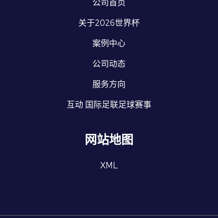
公司首页
关于2026世界杯
案例中心
公司动态
服务方向
互动 国际足联足球赛事
网站地图
XML