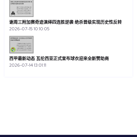
谢周三附加赛奇迹演绎四连胜逆袭 绝杀晋级实现历史性反转
2026-07-15 10:10:05
西甲最新动态 瓦伦西亚正式宣布球衣迎来全新赞助商
2026-07-14 13:01:11