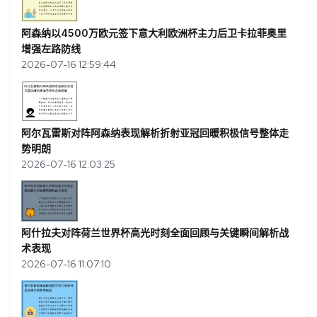
阿森纳以4500万欧元签下意大利欧洲杯主力后卫卡拉菲奥里
增强左路防线
2026-07-16 12:59:44
阿尔瓦雷斯对阵阿森纳表现解析折射亚冠回暖积极信号整体走
势明朗
2026-07-16 12:03:25
阿什拉夫对阵荷兰世界杯高光时刻全面回顾与关键瞬间解析战
术表现
2026-07-16 11:07:10