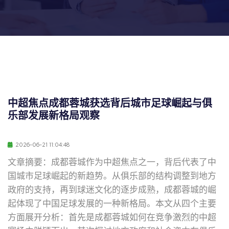
中超焦点成都蓉城获选背后城市足球崛起与俱
乐部发展新格局观察
2026-06-21 11:04:48
文章摘要：成都蓉城作为中超焦点之一，背后代表了中
国城市足球崛起的新趋势。从俱乐部的结构调整到地方
政府的支持，再到球迷文化的逐步成熟，成都蓉城的崛
起体现了中国足球发展的一种新格局。本文从四个主要
方面展开分析：首先是成都蓉城如何在竞争激烈的中超