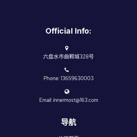
Official Info:
六盘水市曲颗城328号
Phone: 13659630003
Email: innermost@163.com
导航