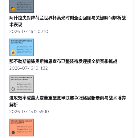
阿什拉夫对阵荷兰世界杯高光时刻全面回顾与关键瞬间解析战
术表现
2026-07-16 11:07:10
那不勒斯前锋奥斯梅恩宣布已整装待发迎接全新赛季挑战
2026-07-16 10:11:32
进攻效率成最大变量重塑意甲联赛争冠格局新走向与战术博弈
解析
2026-07-15 12:59:10