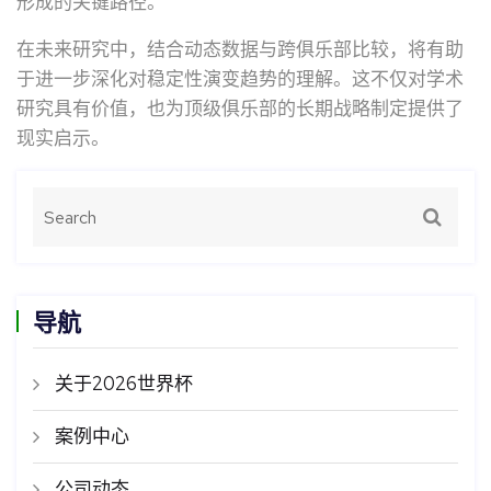
形成的关键路径。
在未来研究中，结合动态数据与跨俱乐部比较，将有助
于进一步深化对稳定性演变趋势的理解。这不仅对学术
研究具有价值，也为顶级俱乐部的长期战略制定提供了
现实启示。
导航
关于2026世界杯
案例中心
公司动态