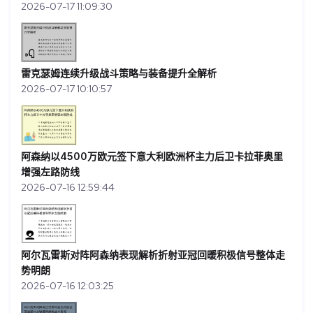
2026-07-17 11:09:30
雷克瑟姆连续升级战斗策略与装备提升全解析
2026-07-17 10:10:57
阿森纳以4500万欧元签下意大利欧洲杯主力后卫卡拉菲奥里
增强左路防线
2026-07-16 12:59:44
阿尔瓦雷斯对阵阿森纳表现解析折射亚冠回暖积极信号整体走
势明朗
2026-07-16 12:03:25