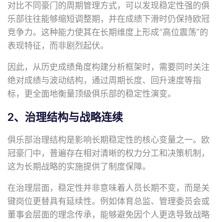
对比不同豪门的周期管理方式，可以发现稳定性强的俱
乐部往往能够缩短调整期，并在成绩下滑时仍保持欧冠
竞争力。这种能力使其在长期维度上形成“高位震荡”的
表现特征，而非剧烈起伏。
因此，从历史成绩角度构建分析框架时，需要同时关注
绝对成绩与波动结构，通过周期长度、回升速度等指
标，更全面地衡量顶级俱乐部的稳定性演变。
2、治理结构与战略连续
俱乐部治理结构是影响长期稳定性的核心变量之一。欧
冠豪门中，普遍存在相对清晰的权力分工和决策机制，
这为长期战略的实施提供了制度保障。
在治理层面，稳定性并非意味着人员长期不变，而是关
键岗位更替具有延续性。例如体育总监、管理委员会或
董事会层面的理念传承，能够避免因个人更迭导致战略