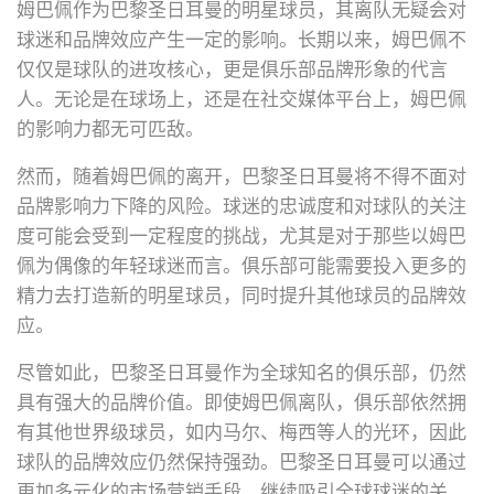
姆巴佩作为巴黎圣日耳曼的明星球员，其离队无疑会对
球迷和品牌效应产生一定的影响。长期以来，姆巴佩不
仅仅是球队的进攻核心，更是俱乐部品牌形象的代言
人。无论是在球场上，还是在社交媒体平台上，姆巴佩
的影响力都无可匹敌。
然而，随着姆巴佩的离开，巴黎圣日耳曼将不得不面对
品牌影响力下降的风险。球迷的忠诚度和对球队的关注
度可能会受到一定程度的挑战，尤其是对于那些以姆巴
佩为偶像的年轻球迷而言。俱乐部可能需要投入更多的
精力去打造新的明星球员，同时提升其他球员的品牌效
应。
尽管如此，巴黎圣日耳曼作为全球知名的俱乐部，仍然
具有强大的品牌价值。即使姆巴佩离队，俱乐部依然拥
有其他世界级球员，如内马尔、梅西等人的光环，因此
球队的品牌效应仍然保持强劲。巴黎圣日耳曼可以通过
更加多元化的市场营销手段，继续吸引全球球迷的关