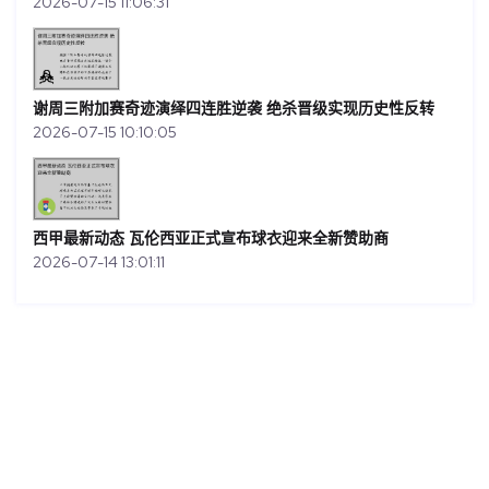
2026-07-15 11:06:31
谢周三附加赛奇迹演绎四连胜逆袭 绝杀晋级实现历史性反转
2026-07-15 10:10:05
西甲最新动态 瓦伦西亚正式宣布球衣迎来全新赞助商
2026-07-14 13:01:11