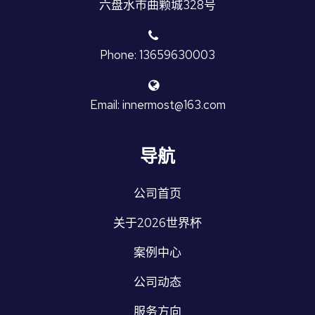
六盘水市曲颗城328号
Phone: 13659630003
Email: innermost@163.com
导航
公司首页
关于2026世界杯
案例中心
公司动态
服务方向