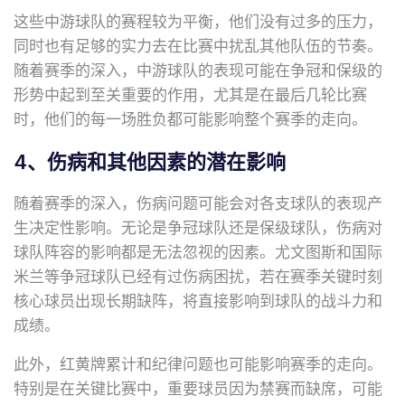
这些中游球队的赛程较为平衡，他们没有过多的压力，
同时也有足够的实力去在比赛中扰乱其他队伍的节奏。
随着赛季的深入，中游球队的表现可能在争冠和保级的
形势中起到至关重要的作用，尤其是在最后几轮比赛
时，他们的每一场胜负都可能影响整个赛季的走向。
4、伤病和其他因素的潜在影响
随着赛季的深入，伤病问题可能会对各支球队的表现产
生决定性影响。无论是争冠球队还是保级球队，伤病对
球队阵容的影响都是无法忽视的因素。尤文图斯和国际
米兰等争冠球队已经有过伤病困扰，若在赛季关键时刻
核心球员出现长期缺阵，将直接影响到球队的战斗力和
成绩。
此外，红黄牌累计和纪律问题也可能影响赛季的走向。
特别是在关键比赛中，重要球员因为禁赛而缺席，可能