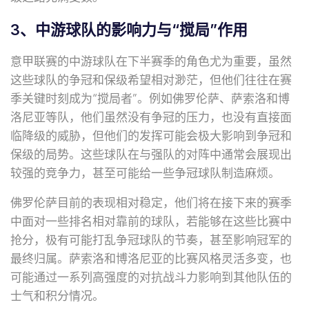
3、中游球队的影响力与“搅局”作用
意甲联赛的中游球队在下半赛季的角色尤为重要，虽然
这些球队的争冠和保级希望相对渺茫，但他们往往在赛
季关键时刻成为“搅局者”。例如佛罗伦萨、萨索洛和博
洛尼亚等队，他们虽然没有争冠的压力，也没有直接面
临降级的威胁，但他们的发挥可能会极大影响到争冠和
保级的局势。这些球队在与强队的对阵中通常会展现出
较强的竞争力，甚至可能给一些争冠球队制造麻烦。
佛罗伦萨目前的表现相对稳定，他们将在接下来的赛季
中面对一些排名相对靠前的球队，若能够在这些比赛中
抢分，极有可能打乱争冠球队的节奏，甚至影响冠军的
最终归属。萨索洛和博洛尼亚的比赛风格灵活多变，也
可能通过一系列高强度的对抗战斗力影响到其他队伍的
士气和积分情况。