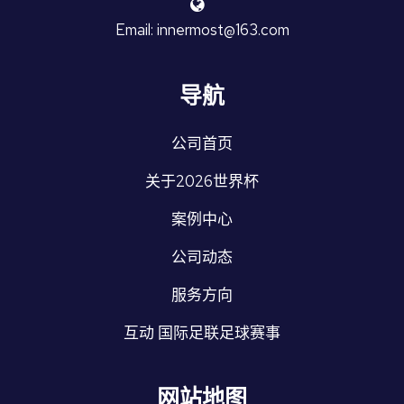
Email: innermost@163.com
导航
公司首页
关于2026世界杯
案例中心
公司动态
服务方向
互动 国际足联足球赛事
网站地图