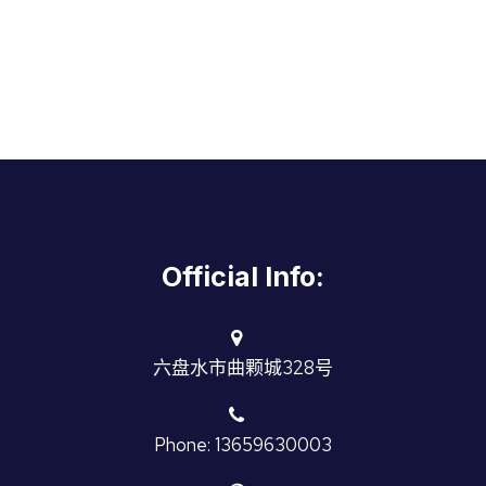
Official Info:
六盘水市曲颗城328号
Phone: 13659630003