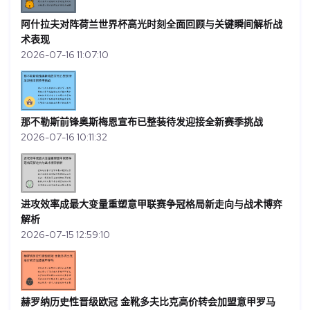
阿什拉夫对阵荷兰世界杯高光时刻全面回顾与关键瞬间解析战
术表现
2026-07-16 11:07:10
那不勒斯前锋奥斯梅恩宣布已整装待发迎接全新赛季挑战
2026-07-16 10:11:32
进攻效率成最大变量重塑意甲联赛争冠格局新走向与战术博弈
解析
2026-07-15 12:59:10
赫罗纳历史性晋级欧冠 金靴多夫比克高价转会加盟意甲罗马