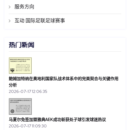
服务方向
互动 国际足联足球赛事
热门新闻
鲍姆加特纳在奥地利国家队战术体系中的完美契合与关键作用
分析
2026-07-17 12:06:35
马夏尔免签加盟雅典AEK成功斩获处子球引发球迷热议
2026-07-17 11:09:30