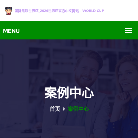
案例中心
首页
案例中心