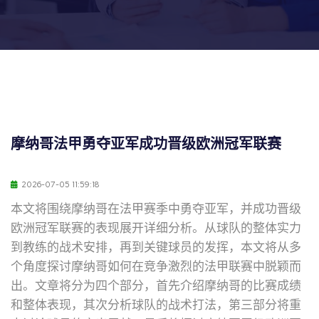
摩纳哥法甲勇夺亚军成功晋级欧洲冠军联赛
2026-07-05 11:59:18
本文将围绕摩纳哥在法甲赛季中勇夺亚军，并成功晋级
欧洲冠军联赛的表现展开详细分析。从球队的整体实力
到教练的战术安排，再到关键球员的发挥，本文将从多
个角度探讨摩纳哥如何在竞争激烈的法甲联赛中脱颖而
出。文章将分为四个部分，首先介绍摩纳哥的比赛成绩
和整体表现，其次分析球队的战术打法，第三部分将重