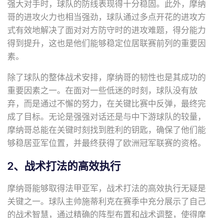
强大对手时，球队的防线表现得十分稳固。此外，摩纳
哥的进攻火力也相当强劲，球队通过多点开花的进攻方
式有效地解决了面对对方防守时的进攻难题，得分能力
得到提升，这也是他们能够稳定位居联赛前列的重要因
素。
除了球队的整体战术安排，摩纳哥的韧性也是其成功的
重要因素之一。在面对一些低迷的时刻，球队没有放
弃，而是通过不懈的努力，在关键比赛中反弹，最终完
成了目标。无论是强强对话还是与中下游球队的较量，
摩纳哥总能在关键时刻找到胜利的钥匙，确保了他们能
够稳居亚军位置，并最终获得了欧洲冠军联赛的资格。
2、战术打法的高效执行
摩纳哥能够取得法甲亚军，战术打法的高效执行无疑是
关键之一。球队主帅施蒂利克在赛季中充分展示了自己
的战术智慧，通过精确的阵型布置和战术调整，使得摩