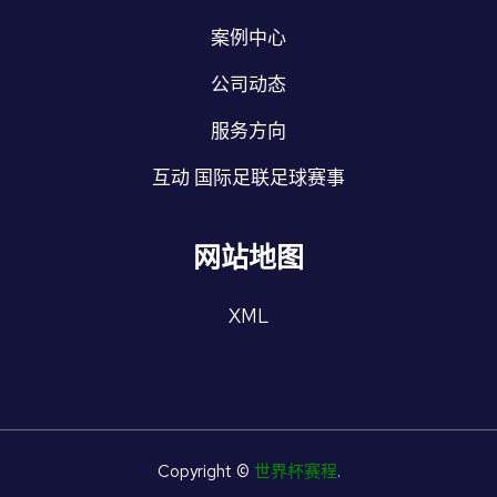
案例中心
公司动态
服务方向
互动 国际足联足球赛事
网站地图
XML
Copyright ©
世界杯赛程
.