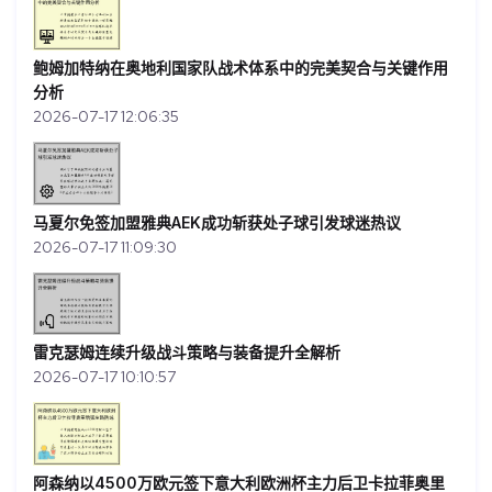
鲍姆加特纳在奥地利国家队战术体系中的完美契合与关键作用
分析
2026-07-17 12:06:35
马夏尔免签加盟雅典AEK成功斩获处子球引发球迷热议
2026-07-17 11:09:30
雷克瑟姆连续升级战斗策略与装备提升全解析
2026-07-17 10:10:57
阿森纳以4500万欧元签下意大利欧洲杯主力后卫卡拉菲奥里