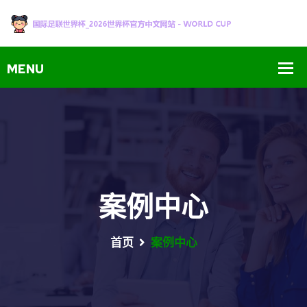
案例中心
首页
案例中心