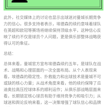
此外，社交媒体上的讨论也显示出球迷对曼城长期竞争
力的信心。很多支持者表示，埃德森的续约意味着球队
在英超和欧冠等赛场将继续保持顶级水平，这种信心反
映了续约不仅是球员个人问题，更是俱乐部整体战略获
得认可的象征。
总结：
总体来看，曼城官方宣布埃德森续约五年，是球队在战
术、战略和心理层面的一次全面布局。从个人表现来
看，埃德森的稳定性、扑救能力和出球技术是曼城不可
或缺的核心力量；从战术角度来看，他的续约保障了瓜
迪奥拉高压控球体系的顺利运作；从俱乐部战略层面来
看，长期锁定核心球员有助于维持竞争力和吸引力；从
球迷和舆论反响来看，这一决策增强了球队信心和品牌