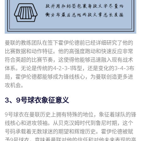
曼联的教练团队在签下霍伊伦德前已经详细研究了他的
比赛数据和动作特征。他的高强度跑动和快速反应非常
符合英超的比赛节奏，这使得他能够迅速融入现有战术
体系。无论是传统的4-2-3-1阵型，还是变化的3-4-3布
局，霍伊伦德都能够成为锋线核心，为曼联创造更多进
攻机会。
3、9号球衣象征意义
9号球衣在曼联历史上拥有特殊的地位，象征着球队的锋
线核心和进攻领袖。从贝克汉姆时代到鲁尼时期，这个
号码承载着无数球迷的期望和辉煌历史。霍伊伦德被赋
予9号球衣，意味着曼联对他的信任和对他未来表现的高