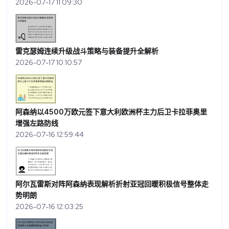
2026-07-17 11:09:30
雷克瑟姆连续升级战斗策略与装备提升全解析
2026-07-17 10:10:57
阿森纳以4500万欧元签下意大利欧洲杯主力后卫卡拉菲奥里
增强左路防线
2026-07-16 12:59:44
阿尔瓦雷斯对阵阿森纳表现解析折射亚冠回暖积极信号整体走
势明朗
2026-07-16 12:03:25