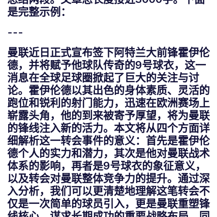
是完整示例：
---
曼联近日正式宣布签下阿特兰大前锋霍伊伦
德，并将赋予他球队传奇的9号球衣，这一
消息在全球足球圈掀起了巨大的关注与讨
论。霍伊伦德以其出色的身体素质、灵活的
跑位和锐利的射门能力，迅速在欧洲赛场上
崭露头角，他的到来被寄予厚望，将为曼联
的锋线注入新的活力。本文将从四个方面详
细解析这一转会事件的意义：首先是霍伊伦
德个人的实力和潜力，其次是他对曼联战术
体系的影响，再者是9号球衣的象征意义，
以及转会对曼联整体竞争力的提升。通过深
入分析，我们可以更清楚地理解这笔转会不
仅是一次简单的球员引入，更是曼联重塑锋
线核心、谋求长期成功的重要战略布局。同