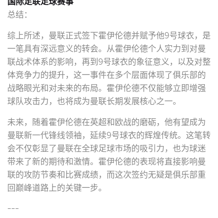
国际足联足球赛事
总结：
综上所述，曼联正式签下霍伊伦德并赋予他9号球衣，是
一笔具有深远意义的转会。从霍伊伦德个人实力到对曼
联战术体系的影响，再到9号球衣的象征意义，以及对整
体竞争力的提升，这一事件在多个层面体现了俱乐部的
战略眼光和对未来的布局。霍伊伦德不仅能够立即增强
球队攻击力，也将成为曼联长期发展核心之一。
未来，随着霍伊伦德在英超和欧战的磨砺，他有望成为
曼联新一代锋线领袖，延续9号球衣的辉煌传统。这笔转
会不仅彰显了曼联在全球足球市场的吸引力，也为球迷
带来了新的期待和激情。霍伊伦德的表现将直接影响曼
联的攻防节奏和比赛成绩，而这次签约无疑是俱乐部重
回巅峰道路上的关键一步。
---