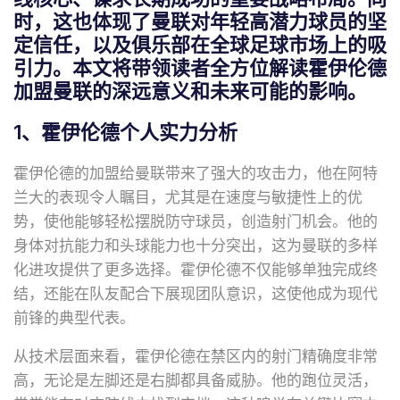
时，这也体现了曼联对年轻高潜力球员的坚
定信任，以及俱乐部在全球足球市场上的吸
引力。本文将带领读者全方位解读霍伊伦德
加盟曼联的深远意义和未来可能的影响。
1、霍伊伦德个人实力分析
霍伊伦德的加盟给曼联带来了强大的攻击力，他在阿特
兰大的表现令人瞩目，尤其是在速度与敏捷性上的优
势，使他能够轻松摆脱防守球员，创造射门机会。他的
身体对抗能力和头球能力也十分突出，这为曼联的多样
化进攻提供了更多选择。霍伊伦德不仅能够单独完成终
结，还能在队友配合下展现团队意识，这使他成为现代
前锋的典型代表。
从技术层面来看，霍伊伦德在禁区内的射门精确度非常
高，无论是左脚还是右脚都具备威胁。他的跑位灵活，