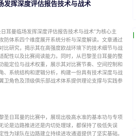
场发挥深度评估报告技术与战术
圣日耳曼临场发挥深度评估报告技术与战术”为核心主
攻防体系四个维度展开系统分析与深度解读。文章通过
对比研究，揭示其在高强度欧战环境下的技术细节与战
适配性以及比赛阅读能力。同时，从巴黎圣日耳曼的整
功能定位与战术权重，展示其对比赛节奏、空间控制和
角、系统结构和逻辑分析，构建一份具有技术深度与战
翼卫角色及顶级俱乐部战术体系提供理论支撑与实践参
黎圣日耳曼的比赛中，展现出极高水准的基本功与专项
无论是边路推进还是内切处理球，都保持了极低失误
定性为球队在边路建立持续进攻通道提供了坚实基础。