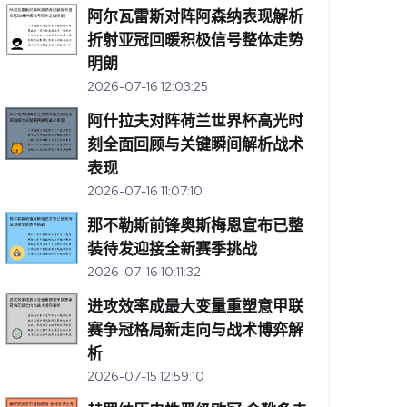
阿尔瓦雷斯对阵阿森纳表现解析
折射亚冠回暖积极信号整体走势
明朗
2026-07-16 12:03:25
阿什拉夫对阵荷兰世界杯高光时
刻全面回顾与关键瞬间解析战术
表现
2026-07-16 11:07:10
那不勒斯前锋奥斯梅恩宣布已整
装待发迎接全新赛季挑战
2026-07-16 10:11:32
进攻效率成最大变量重塑意甲联
赛争冠格局新走向与战术博弈解
析
2026-07-15 12:59:10