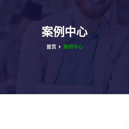
案例中心
首页
案例中心