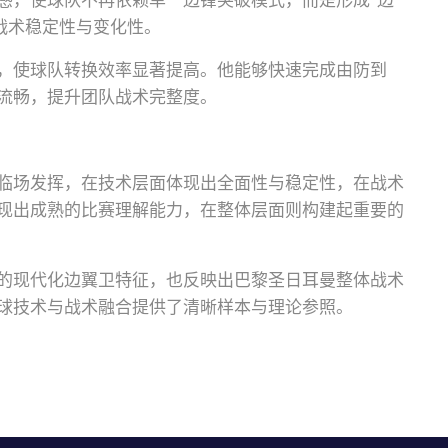
感，使球队不再依赖单一边锋突破模式，而是形成“边
战术稳定性与变化性。
，使球队转换效率显著提高。他能够快速完成由防到
流畅，提升团队战术完整度。
临场发挥，在技术层面体现出全面性与稳定性，在战术
现出成熟的比赛理解能力，在整体层面则构建起重要的
的现代化边翼卫特征，也反映出巴黎圣日耳曼整体战术
球技术与战术融合提供了清晰样本与理论参照。