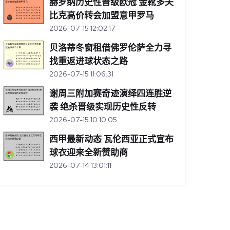
赫罗纳历史性晋级欧冠 金靴多夫
比克高价转会加盟意甲罗马
2026-07-15 12:02:17
贝洛蒂冬窗租借佛罗伦萨全力寻
找重返进球状态之路
2026-07-15 11:06:31
谢周三附加赛奇迹演绎四连胜逆
袭 绝杀晋级实现历史性反转
2026-07-15 10:10:05
西甲最新动态 瓦伦西亚正式宣布
球衣迎来全新赞助商
2026-07-14 13:01:11