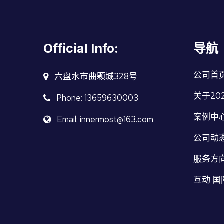
Official Info:
导航
公司首
六盘水市曲颗城328号
关于20
Phone: 13659630003
案例中
Email: innermost@163.com
公司动
服务方
互动 