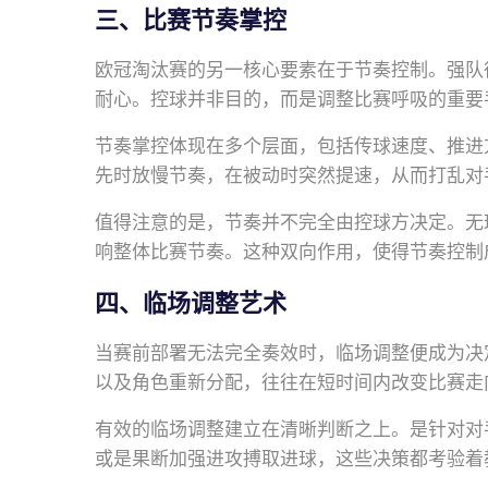
三、比赛节奏掌控
欧冠淘汰赛的另一核心要素在于节奏控制。强队
耐心。控球并非目的，而是调整比赛呼吸的重要
节奏掌控体现在多个层面，包括传球速度、推进
先时放慢节奏，在被动时突然提速，从而打乱对
值得注意的是，节奏并不完全由控球方决定。无
响整体比赛节奏。这种双向作用，使得节奏控制
四、临场调整艺术
当赛前部署无法完全奏效时，临场调整便成为决
以及角色重新分配，往往在短时间内改变比赛走
有效的临场调整建立在清晰判断之上。是针对对
或是果断加强进攻搏取进球，这些决策都考验着