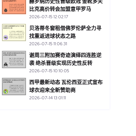
赫罗纳历史性晋级欧冠 金靴多夫
比克高价转会加盟意甲罗马
2026-07-15 12:02:17
贝洛蒂冬窗租借佛罗伦萨全力寻
找重返进球状态之路
2026-07-15 11:06:31
谢周三附加赛奇迹演绎四连胜逆
袭 绝杀晋级实现历史性反转
2026-07-15 10:10:05
西甲最新动态 瓦伦西亚正式宣布
球衣迎来全新赞助商
2026-07-14 13:01:11