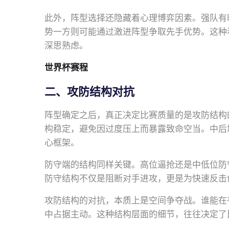
此外，阵型选择还隐藏着心理博弈因素。强队有
势一方则可能通过激进阵型争取先手优势。这种
深思熟虑。
世界杯赛程
二、攻防结构对抗
阵型确定之后，真正决定比赛质量的是攻防结构
构稳定，避免因过度压上而暴露致命空当。中后
心框架。
防守端的结构同样关键。高位逼抢还是中低位防
防守结构不仅是阻断对手进攻，更是为快速反击
攻防结构的对抗，本质上是空间争夺战。谁能在
中占据主动。这种结构层面的细节，往往决定了