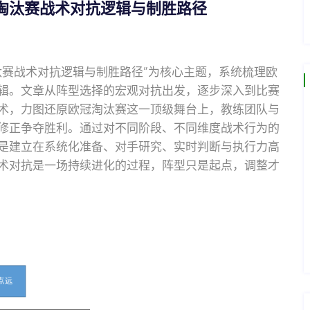
淘汰赛战术对抗逻辑与制胜路径
汰赛战术对抗逻辑与制胜路径”为核心主题，系统梳理欧
辑。文章从阵型选择的宏观对抗出发，逐步深入到比赛
术，力图还原欧冠淘汰赛这一顶级舞台上，教练团队与
修正争夺胜利。通过对不同阶段、不同维度战术行为的
是建立在系统化准备、对手研究、实时判断与执行力高
术对抗是一场持续进化的过程，阵型只是起点，调整才