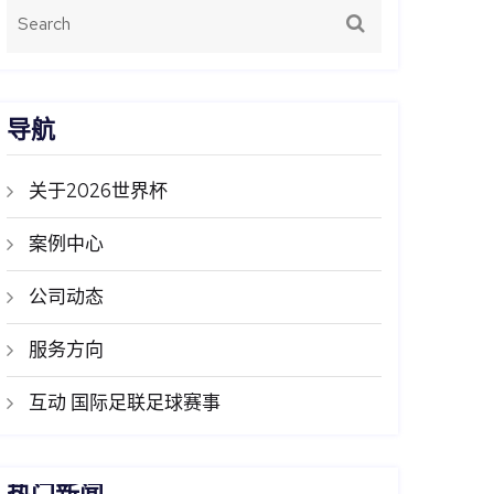
导航
关于2026世界杯
案例中心
公司动态
服务方向
互动 国际足联足球赛事