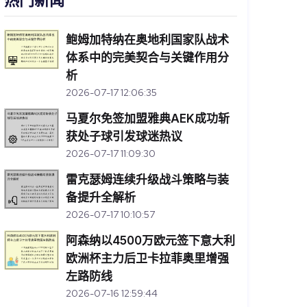
热门新闻
鲍姆加特纳在奥地利国家队战术
体系中的完美契合与关键作用分
析
2026-07-17 12:06:35
马夏尔免签加盟雅典AEK成功斩
获处子球引发球迷热议
2026-07-17 11:09:30
雷克瑟姆连续升级战斗策略与装
备提升全解析
2026-07-17 10:10:57
阿森纳以4500万欧元签下意大利
欧洲杯主力后卫卡拉菲奥里增强
左路防线
2026-07-16 12:59:44