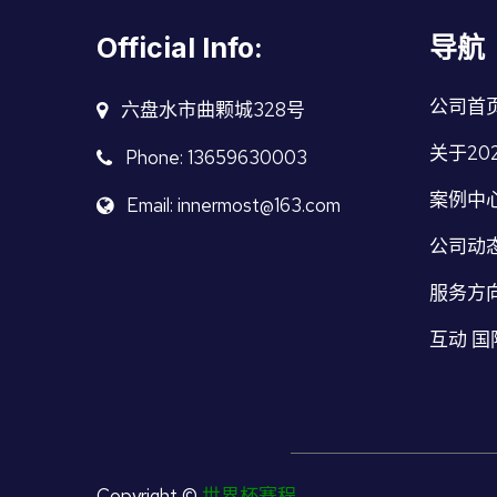
Official Info:
导航
公司首
六盘水市曲颗城328号
关于20
Phone: 13659630003
案例中
Email: innermost@163.com
公司动
服务方
互动 
Copyright ©
世界杯赛程
.