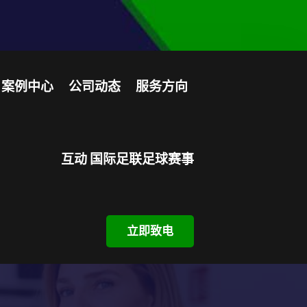
案例中心
公司动态
服务方向
互动 国际足联足球赛事
立即致电