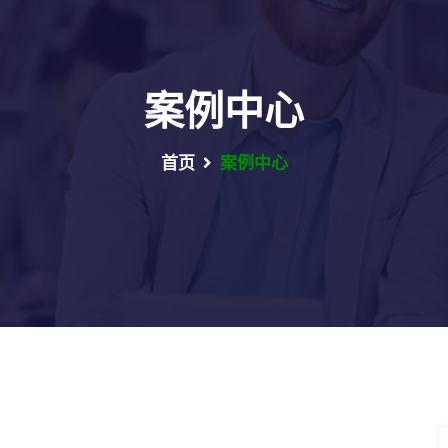
案例中心
首页
案例中心