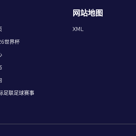
网站地图
页
XML
26世界杯
心
态
向
国际足联足球赛事