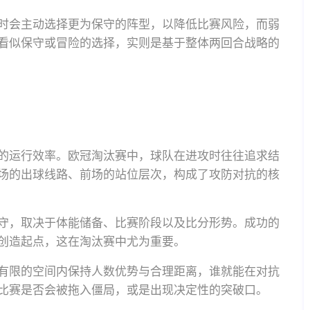
时会主动选择更为保守的阵型，以降低比赛风险，而弱
看似保守或冒险的选择，实则是基于整体两回合战略的
的运行效率。欧冠淘汰赛中，球队在进攻时往往追求结
场的出球线路、前场的站位层次，构成了攻防对抗的核
守，取决于体能储备、比赛阶段以及比分形势。成功的
创造起点，这在淘汰赛中尤为重要。
有限的空间内保持人数优势与合理距离，谁就能在对抗
比赛是否会被拖入僵局，或是出现决定性的突破口。