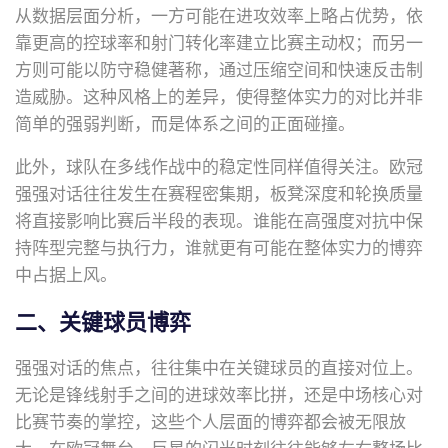
从数据层面分析，一方可能在进攻效率上略占优势，依
靠更高的控球率和射门转化率建立比赛主动权；而另一
方则可能以防守稳健著称，通过压缩空间和快速反击制
造威胁。这种风格上的差异，使得整体实力的对比并非
简单的强弱判断，而是体系之间的正面碰撞。
此外，球队在多线作战中的稳定性同样值得关注。欧冠
强强对话往往发生在赛程密集期，板凳深度和轮换质量
将直接影响比赛后半段的表现。谁能在高强度对抗中保
持阵型完整与执行力，谁就更有可能在整体实力的博弈
中占据上风。
二、关键球员博弈
强强对话的焦点，往往集中在关键球员的直接对位上。
无论是锋线射手之间的进球效率比拼，还是中场核心对
比赛节奏的掌控，这些个人层面的博弈都会被无限放