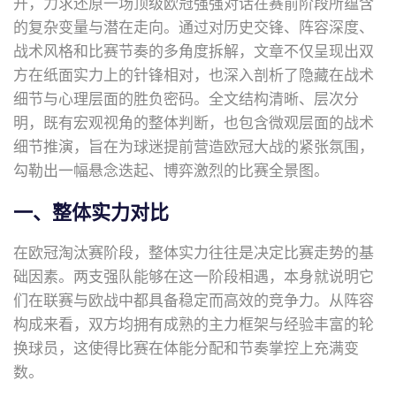
开，力求还原一场顶级欧冠强强对话在赛前阶段所蕴含
的复杂变量与潜在走向。通过对历史交锋、阵容深度、
战术风格和比赛节奏的多角度拆解，文章不仅呈现出双
方在纸面实力上的针锋相对，也深入剖析了隐藏在战术
细节与心理层面的胜负密码。全文结构清晰、层次分
明，既有宏观视角的整体判断，也包含微观层面的战术
细节推演，旨在为球迷提前营造欧冠大战的紧张氛围，
勾勒出一幅悬念迭起、博弈激烈的比赛全景图。
一、整体实力对比
在欧冠淘汰赛阶段，整体实力往往是决定比赛走势的基
础因素。两支强队能够在这一阶段相遇，本身就说明它
们在联赛与欧战中都具备稳定而高效的竞争力。从阵容
构成来看，双方均拥有成熟的主力框架与经验丰富的轮
换球员，这使得比赛在体能分配和节奏掌控上充满变
数。