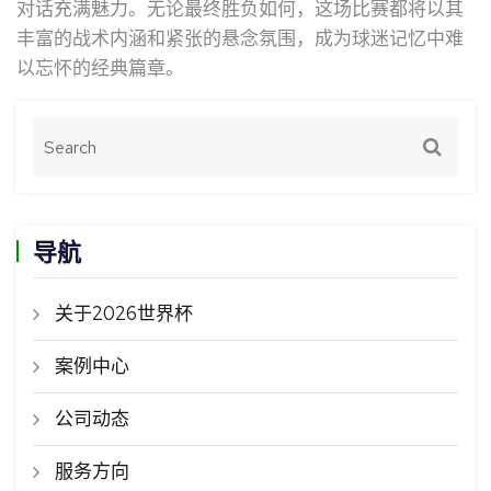
对话充满魅力。无论最终胜负如何，这场比赛都将以其
丰富的战术内涵和紧张的悬念氛围，成为球迷记忆中难
以忘怀的经典篇章。
导航
关于2026世界杯
案例中心
公司动态
服务方向