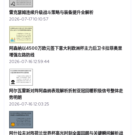
雷克瑟姆连续升级战斗策略与装备提升全解析
2026-07-17 10:10:57
阿森纳以4500万欧元签下意大利欧洲杯主力后卫卡拉菲奥里
增强左路防线
2026-07-16 12:59:44
阿尔瓦雷斯对阵阿森纳表现解析折射亚冠回暖积极信号整体走
势明朗
2026-07-16 12:03:25
阿什拉夫对阵荷兰世界杯高光时刻全面回顾与关键瞬间解析战