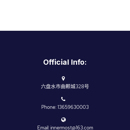
Official Info:
六盘水市曲颗城328号
Phone: 13659630003
Email: innermost@163.com