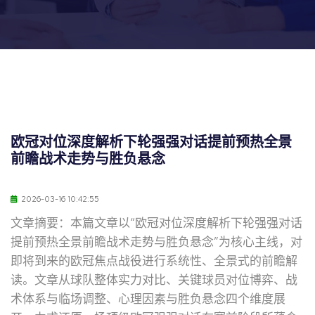
欧冠对位深度解析下轮强强对话提前预热全景
前瞻战术走势与胜负悬念
2026-03-16 10:42:55
文章摘要：本篇文章以“欧冠对位深度解析下轮强强对话
提前预热全景前瞻战术走势与胜负悬念”为核心主线，对
即将到来的欧冠焦点战役进行系统性、全景式的前瞻解
读。文章从球队整体实力对比、关键球员对位博弈、战
术体系与临场调整、心理因素与胜负悬念四个维度展