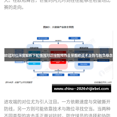
大。在欧冠舞台，巨星的闪光时刻往往能够左右整场比
赛的走向。
进攻端的对位尤为引人注目。一方依赖速度与突破撕开
防线，另一方则可能依靠技术与跑位寻找空当。当两种
不同类型的攻击手正面对抗时，防守球员的选择和协防